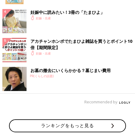
妊娠中に読みたい！3冊の「たまひよ」
妊娠・出産
アカチャンホンポでたまひよ雑誌を買うとポイント10
倍【期間限定】
妊娠・出産
お墓の撤去にいくらかかる？墓じまい費用
PR(くらしの話題)
Recommended by
ランキングをもっと見る