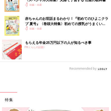
妊娠・出産
赤ちゃんのお世話まるわかり！『初めてのひよこクラ
ブ 夏号』〈巻頭大特集〉初めての授乳がうまくい
く！ おっぱい・ミルクの基本と夏のトラブル 解決テ
妊娠・出産
ク
もらえる年金25万円以下の人が知るべき事
PR(くらしの話題)
Recommended by
特集