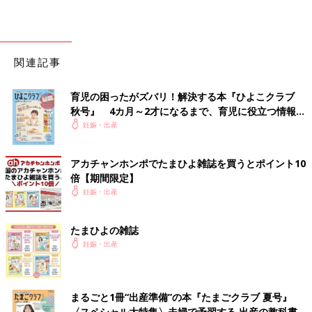
関連記事
育児の困ったがズバリ！解決する本『ひよこクラブ
秋号』 4カ月～2才になるまで、育児に役立つ情報が
いっぱい！
妊娠・出産
アカチャンホンポでたまひよ雑誌を買うとポイント10
倍【期間限定】
妊娠・出産
たまひよの雑誌
妊娠・出産
まるごと1冊“出産準備”の本『たまごクラブ 夏号』
〈スペシャル大特集〉夫婦で予習する 出産の教科書