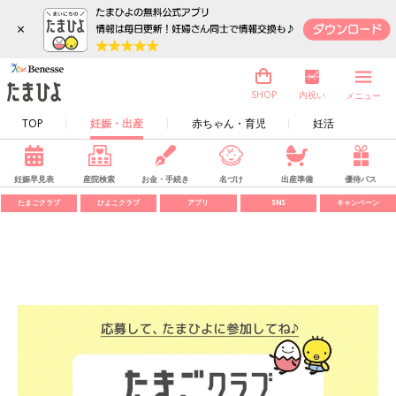
×
内祝い
SHOP
メニュー
TOP
妊娠・出産
赤ちゃん・育児
妊活
妊娠早見表
産院検索
お金・手続き
名づけ
出産準備
優待パス
たまごクラブ
ひよこクラブ
アプリ
SNS
キャンペーン