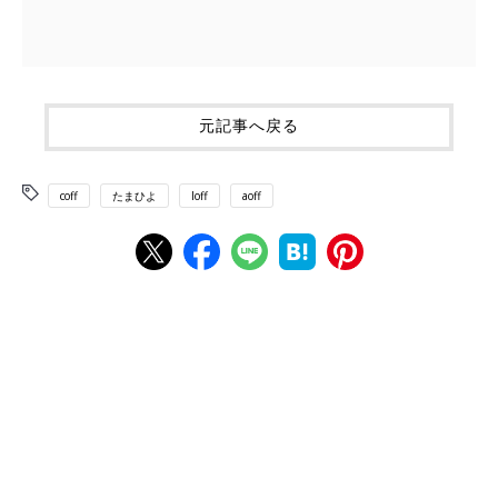
元記事へ戻る
coff
たまひよ
loff
aoff