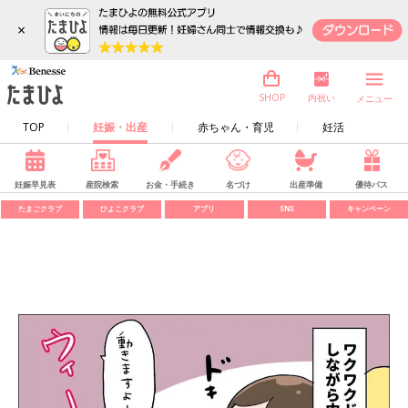
×
内祝い
SHOP
メニュー
TOP
妊娠・出産
赤ちゃん・育児
妊活
妊娠早見表
産院検索
お金・手続き
名づけ
出産準備
優待パス
たまごクラブ
ひよこクラブ
アプリ
SNS
キャンペーン