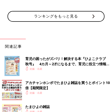
ランキングをもっと見る
関連記事
育児の困ったがズバリ！解決する本『ひよこクラブ
秋号』 4カ月～2才になるまで、育児に役立つ情報が
いっぱい！
妊娠・出産
アカチャンホンポでたまひよ雑誌を買うとポイント10
倍【期間限定】
妊娠・出産
たまひよの雑誌
妊娠・出産