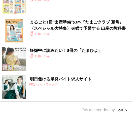
まるごと1冊“出産準備”の本『たまごクラブ 夏号』
〈スペシャル大特集〉夫婦で予習する 出産の教科書
妊娠・出産
妊娠中に読みたい！3冊の「たまひよ」
妊娠・出産
明日働ける単発バイト求人サイト
PR(ショットワークス)
Recommended by