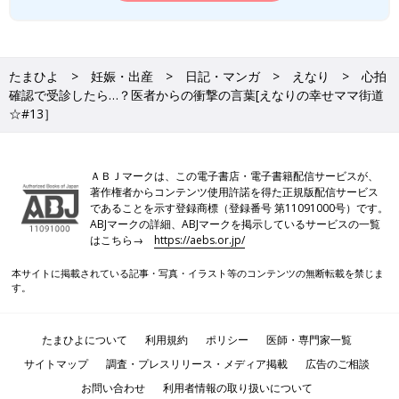
たまひよ
妊娠・出産
日記・マンガ
えなり
心拍
確認で受診したら…？医者からの衝撃の言葉[えなりの幸せママ街道
☆#13］
ＡＢＪマークは、この電子書店・電子書籍配信サービスが、
著作権者からコンテンツ使用許諾を得た正規版配信サービス
であることを示す登録商標（登録番号 第11091000号）です。
ABJマークの詳細、ABJマークを掲示しているサービスの一覧
はこちら→
https://aebs.or.jp/
本サイトに掲載されている記事・写真・イラスト等のコンテンツの無断転載を禁じま
す。
たまひよについて
利用規約
ポリシー
医師・専門家一覧
サイトマップ
調査・プレスリリース・メディア掲載
広告のご相談
お問い合わせ
利用者情報の取り扱いについて