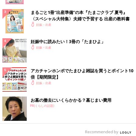
まるごと1冊“出産準備”の本『たまごクラブ 夏号』
〈スペシャル大特集〉夫婦で予習する 出産の教科書
妊娠・出産
妊娠中に読みたい！3冊の「たまひよ」
妊娠・出産
アカチャンホンポでたまひよ雑誌を買うとポイント10
倍【期間限定】
妊娠・出産
お墓の撤去にいくらかかる？墓じまい費用
PR(くらしの話題)
Recommended by