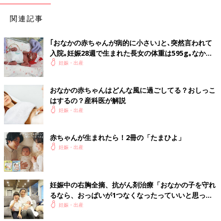
関連記事
｢おなかの赤ちゃんが病的に小さい｣と､突然言われて
入院｡妊娠28週で生まれた長女の体重は595g｡なかな
か会えない日々に涙した【低出生体重児】
妊娠・出産
おなかの赤ちゃんはどんな風に過ごしてる？おしっこ
はするの？産科医が解説
妊娠・出産
赤ちゃんが生まれたら！2冊の「たまひよ」
妊娠・出産
妊娠中の右胸全摘、抗がん剤治療「おなかの子を守れ
るなら、おっぱいが1つなくなったっていいと思っ
た」【妊娠期がん経験談インタビュー】
妊娠・出産