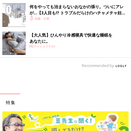
何をやっても治まらないおなかの張り。ついにアレ
が…【3人目も!? トラブルだらけのハチャメチャ妊娠
レポ2 #7】
妊娠・出産
【大人気】ひんやり冷感寝具で快適な睡眠を
あなたに。
PR(アイリスプラザ)
Recommended by
特集