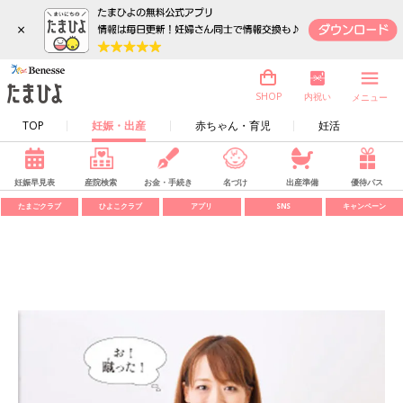
×
内祝い
SHOP
メニュー
TOP
妊娠・出産
赤ちゃん・育児
妊活
妊娠早見表
産院検索
お金・手続き
名づけ
出産準備
優待パス
たまごクラブ
ひよこクラブ
アプリ
SNS
キャンペーン