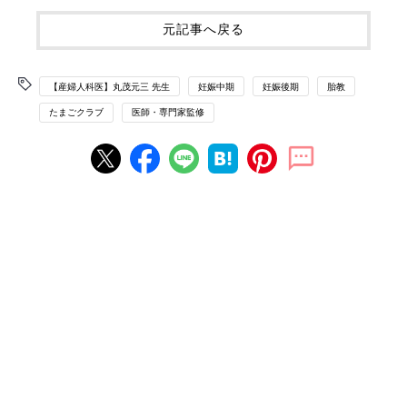
元記事へ戻る
【産婦人科医】丸茂元三 先生
妊娠中期
妊娠後期
胎教
たまごクラブ
医師・専門家監修