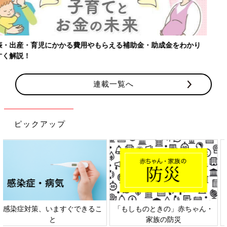
【ワクチン接種できるものも】妊婦の感染症対策、知っておいて！
連載一覧へ
ピックアップ
日本外来小児科学会リーフレッ
六星占術 細木かおりさんの人生
ト検討会
相談