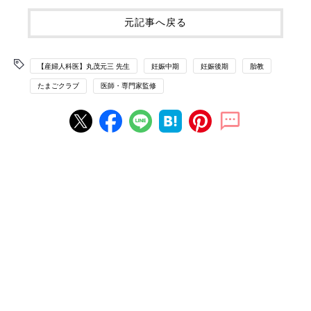
元記事へ戻る
【産婦人科医】丸茂元三 先生
妊娠中期
妊娠後期
胎教
たまごクラブ
医師・専門家監修