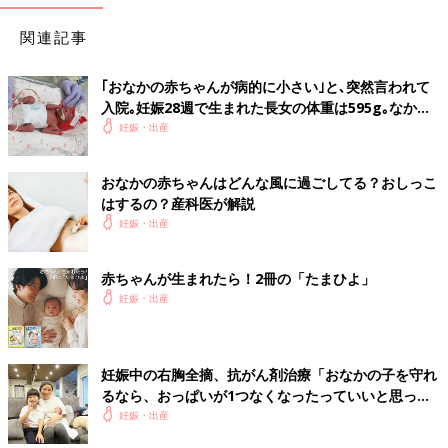
関連記事
｢おなかの赤ちゃんが病的に小さい｣と､突然言われて
入院｡妊娠28週で生まれた長女の体重は595g｡なかな
か会えない日々に涙した【低出生体重児】
妊娠・出産
おなかの赤ちゃんはどんな風に過ごしてる？おしっこ
はするの？産科医が解説
妊娠・出産
赤ちゃんが生まれたら！2冊の「たまひよ」
妊娠・出産
妊娠中の右胸全摘、抗がん剤治療「おなかの子を守れ
るなら、おっぱいが1つなくなったっていいと思っ
た」【妊娠期がん経験談インタビュー】
妊娠・出産