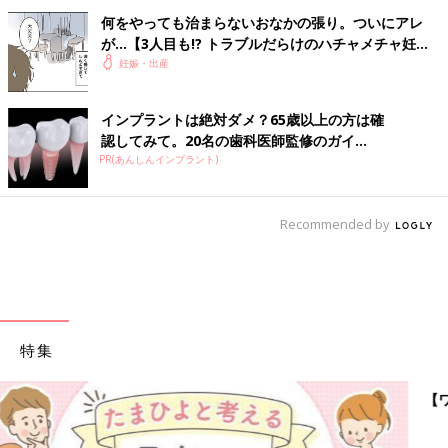
何をやっても治まらないおなかの張り。ついにアレ
が…【3人目も!? トラブルだらけのハチャメチャ妊娠
レポ2 #7】
妊娠・出産
インプラントは絶対ダメ？65歳以上の方は確
認してみて。20名の歯科医師監修のガイ...
PR(あんしんインプラント)
Recommended by
特集