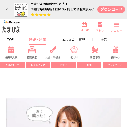
×
内祝い
SHOP
メニュー
TOP
妊娠・出産
赤ちゃん・育児
妊活
妊娠早見表
産院検索
お金・手続き
名づけ
出産準備
優待パス
たまごクラブ
ひよこクラブ
アプリ
SNS
キャンペーン