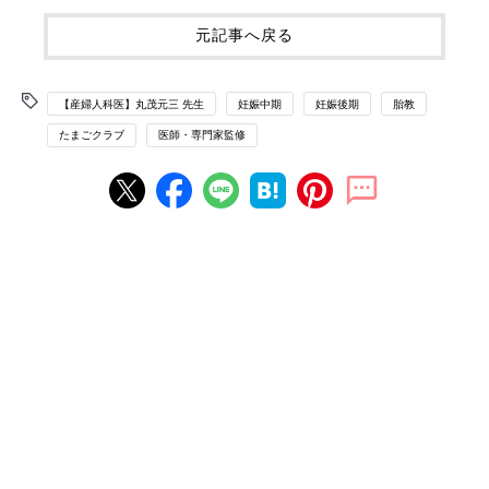
元記事へ戻る
【産婦人科医】丸茂元三 先生
妊娠中期
妊娠後期
胎教
たまごクラブ
医師・専門家監修