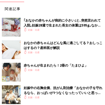
関連記事
｢おなかの赤ちゃんが病的に小さい｣と､突然言われて
入院｡妊娠28週で生まれた長女の体重は595g｡なかな
か会えない日々に涙した【低出生体重児】
妊娠・出産
おなかの赤ちゃんはどんな風に過ごしてる？おしっこ
はするの？産科医が解説
妊娠・出産
赤ちゃんが生まれたら！2冊の「たまひよ」
妊娠・出産
妊娠中の右胸全摘、抗がん剤治療「おなかの子を守れ
るなら、おっぱいが1つなくなったっていいと思っ
た」【妊娠期がん経験談インタビュー】
妊娠・出産