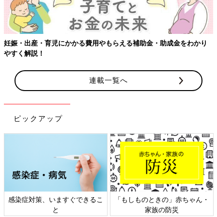
【ワクチン接種できるものも】妊婦の感染症対策、知っておいて！
連載一覧へ
ピックアップ
・
日本外来小児科学会リーフレッ
六星占術 細木かおりさんの人
ト検討会
相談