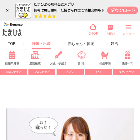
×
内祝い
SHOP
メニュー
TOP
妊娠・出産
赤ちゃん・育児
妊活
妊娠早見表
産院検索
お金・手続き
名づけ
出産準備
優待パス
たまごクラブ
ひよこクラブ
アプリ
SNS
キャンペーン