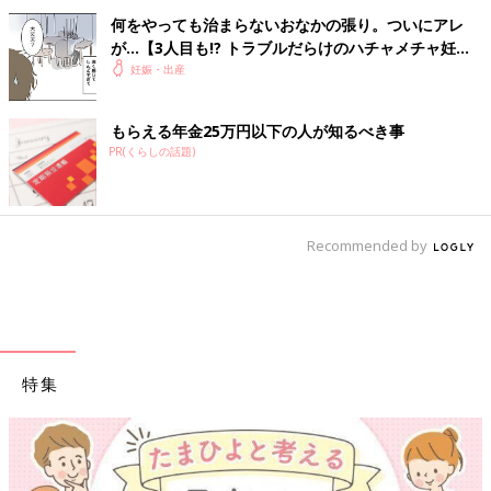
何をやっても治まらないおなかの張り。ついにアレ
が…【3人目も!? トラブルだらけのハチャメチャ妊娠
レポ2 #7】
妊娠・出産
もらえる年金25万円以下の人が知るべき事
PR(くらしの話題)
Recommended by
特集