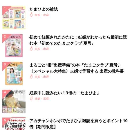
たまひよの雑誌
妊娠・出産
初めて妊娠されたかたに！妊娠がわかったら最初に読
む本『初めてのたまごクラブ 夏号』
妊娠・出産
まるごと1冊“出産準備”の本『たまごクラブ 夏号』
〈スペシャル大特集〉夫婦で予習する 出産の教科書
妊娠・出産
妊娠中に読みたい！3冊の「たまひよ」
妊娠・出産
アカチャンホンポでたまひよ雑誌を買うとポイント10
倍【期間限定】