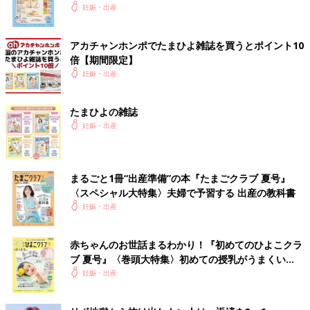
いっぱい！
妊娠・出産
アカチャンホンポでたまひよ雑誌を買うとポイント10
倍【期間限定】
妊娠・出産
たまひよの雑誌
妊娠・出産
まるごと1冊“出産準備”の本『たまごクラブ 夏号』
〈スペシャル大特集〉夫婦で予習する 出産の教科書
妊娠・出産
赤ちゃんのお世話まるわかり！『初めてのひよこクラ
ブ 夏号』〈巻頭大特集〉初めての授乳がうまくい
く！ おっぱい・ミルクの基本と夏のトラブル 解決テ
妊娠・出産
ク