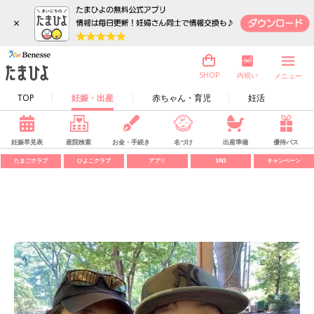
×
内祝い
SHOP
メニュー
TOP
妊娠・出産
赤ちゃん・育児
妊活
妊娠早見表
産院検索
お金・手続き
名づけ
出産準備
優待パス
たまごクラブ
ひよこクラブ
アプリ
SNS
キャンペーン