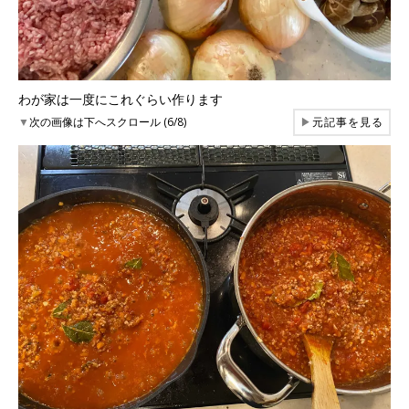
わが家は一度にこれぐらい作ります
▼
次の画像は下へスクロール (6/8)
▶
元記事を見る