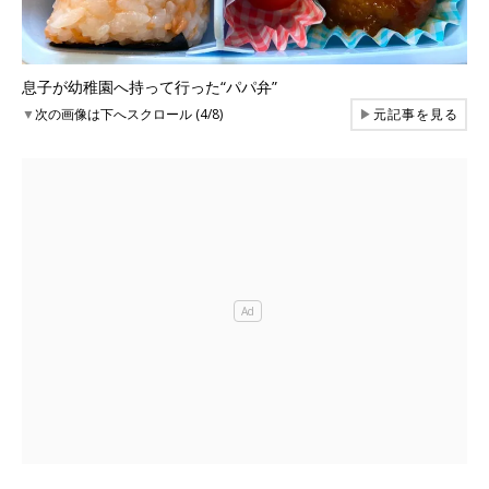
息子が幼稚園へ持って行った“パパ弁”
▼
次の画像は下へスクロール (4/8)
▶
元記事を見る