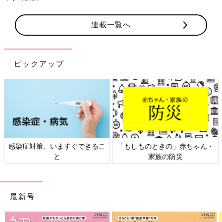
連載一覧へ
ピックアップ
ん・
日本外来小児科学会リーフレッ
六星占術 細木かおりさんの人
ト検討会
相談
最新号