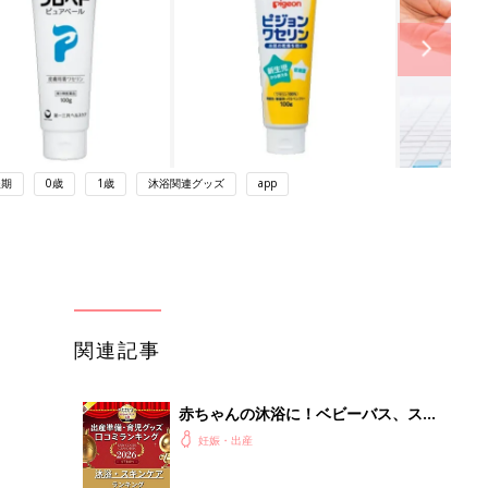
後期
0歳
1歳
沐浴関連グッズ
app
関連記事
赤ちゃんの沐浴に！ベビーバス、スキ
ンケアグッズ口コミ人気ランキング
妊娠・出産
【たまひよ 赤ちゃんグッズ大賞
2026】