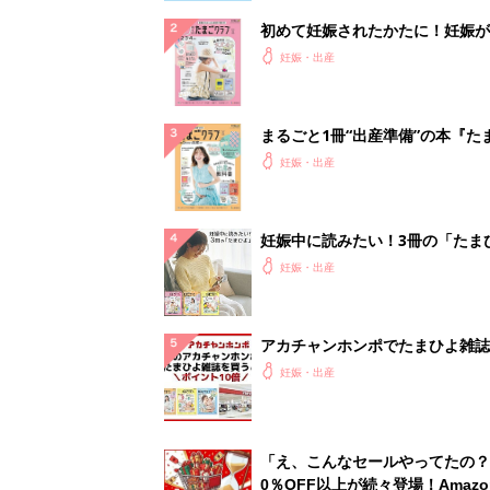
初めて妊娠されたかたに！妊娠が
ったら最初に読む本『初めてのた
妊娠・出産
クラブ 夏号』
まるごと1冊“出産準備”の本『た
クラブ 夏号』〈スペシャル大特
妊娠・出産
夫婦で予習する 出産の教科書
妊娠中に読みたい！3冊の「たま
よ」
妊娠・出産
アカチャンホンポでたまひよ雑誌
うとポイント10倍【期間限定】
妊娠・出産
「え、こんなセールやってたの？
0％OFF以上が続々登場！Amazo