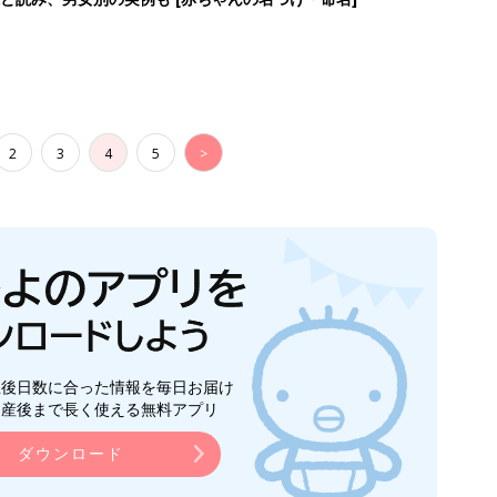
2
3
4
5
>
生後日数に合った情報を毎日お届け
ら産後まで長く使える無料アプリ
ダウンロード