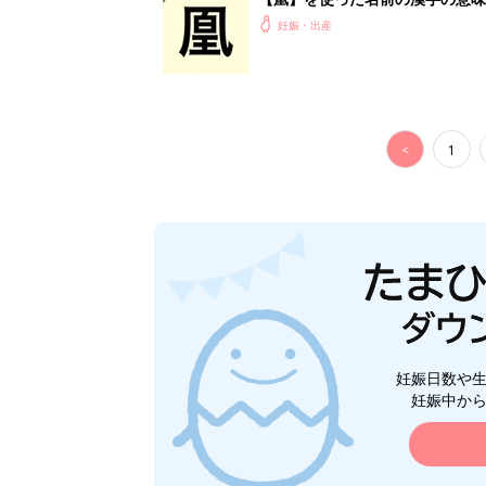
妊娠・出産
<
1
妊娠日数や
妊娠中か