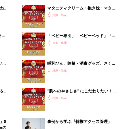
わか
マタニティクリーム・抱き枕・マタニ
まご
ティインナー・葉酸 口コミ人気ラン
妊娠・出産
キング【たまひよ 赤ちゃんグッズ大
賞2026】
まご
「ベビー布団」「ベビーベッド」「バ
集〉
ウンサー」赤ちゃんのねんね環境を整
妊娠・出産
える口コミ人気ランキング【たまひよ
赤ちゃんグッズ大賞2026】
ひ
哺乳びん、除菌・消毒グッズ、さく乳
器、授乳グッズで最もママ・パパの支
妊娠・出産
持を受けたのは？ 【たまひよ 赤ちゃ
んグッズ大賞2026】
を買
“肌へのやさしさ” にこだわりたい！
ママ・パパが選ぶおむつグッズ8選
妊娠・出産
【たまひよ 赤ちゃんグッズ大賞
2026】
」8
事例から学ぶ『特権アクセス管理』
nの