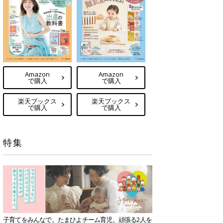
Amazon
Amazon
で購入
で購入
楽天ブックス
楽天ブックス
で購入
で購入
特集
子育てをみんなで。たまひよチーム育児。頑張る2人を