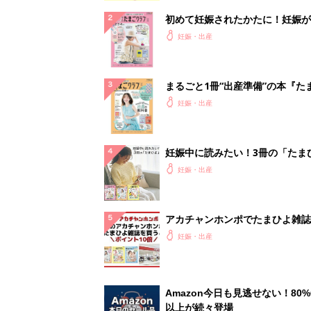
初めて妊娠されたかたに！妊娠が
ったら最初に読む本『初めてのた
妊娠・出産
クラブ 夏号』
まるごと1冊“出産準備”の本『た
クラブ 夏号』〈スペシャル大特
妊娠・出産
夫婦で予習する 出産の教科書
妊娠中に読みたい！3冊の「たま
よ」
妊娠・出産
アカチャンホンポでたまひよ雑誌
うとポイント10倍【期間限定】
妊娠・出産
Amazon今日も見逃せない！80%
以上が続々登場