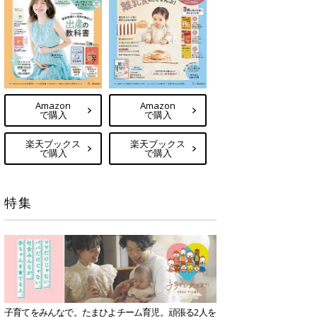
Amazon
Amazon
で購入
で購入
楽天ブックス
楽天ブックス
で購入
で購入
特集
子育てをみんなで。たまひよチーム育児。頑張る2人を