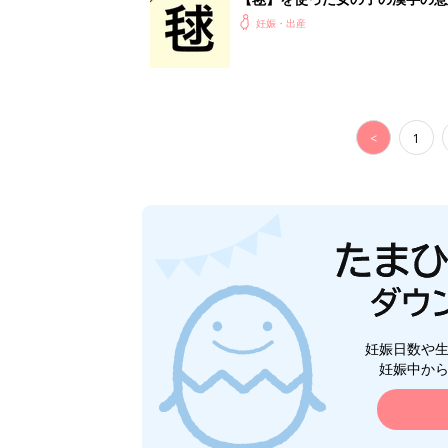
妊娠・出産
<
1
妊娠日数や
妊娠中か