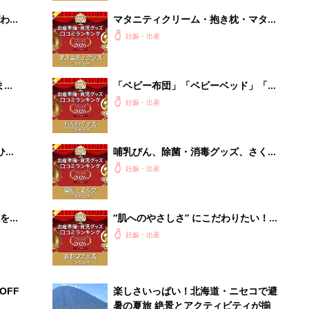
わか
マタニティクリーム・抱き枕・マタニ
まご
ティインナー・葉酸 口コミ人気ラン
妊娠・出産
キング【たまひよ 赤ちゃんグッズ大
賞2026】
まご
「ベビー布団」「ベビーベッド」「バ
集〉
ウンサー」赤ちゃんのねんね環境を整
妊娠・出産
える口コミ人気ランキング【たまひよ
赤ちゃんグッズ大賞2026】
ひ
哺乳びん、除菌・消毒グッズ、さく乳
器、授乳グッズで最もママ・パパの支
妊娠・出産
持を受けたのは？ 【たまひよ 赤ちゃ
んグッズ大賞2026】
を買
“肌へのやさしさ” にこだわりたい！
ママ・パパが選ぶおむつグッズ8選
妊娠・出産
【たまひよ 赤ちゃんグッズ大賞
2026】
OFF
楽しさいっぱい！北海道・ニセコで避
暑の夏旅 絶景とアクティビティが揃