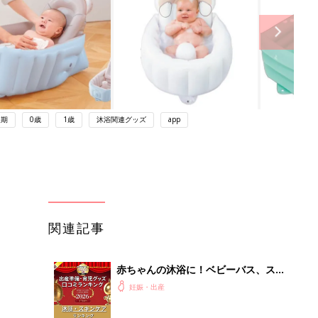
後期
0歳
1歳
沐浴関連グッズ
app
関連記事
赤ちゃんの沐浴に！ベビーバス、スキ
ンケアグッズ口コミ人気ランキング
妊娠・出産
【たまひよ 赤ちゃんグッズ大賞
2026】