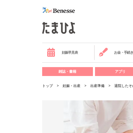
妊娠早見表
お金・手続
雑誌・書籍
アプリ
トップ
妊娠・出産
出産準備
退院したそ