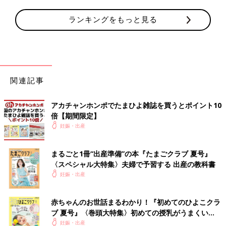
ランキングをもっと見る
関連記事
アカチャンホンポでたまひよ雑誌を買うとポイント10
倍【期間限定】
妊娠・出産
まるごと1冊“出産準備”の本『たまごクラブ 夏号』
〈スペシャル大特集〉夫婦で予習する 出産の教科書
妊娠・出産
赤ちゃんのお世話まるわかり！『初めてのひよこクラ
ブ 夏号』〈巻頭大特集〉初めての授乳がうまくい
く！ おっぱい・ミルクの基本と夏のトラブル 解決テ
妊娠・出産