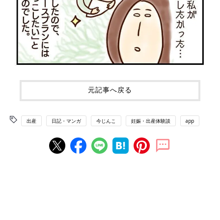
元記事へ戻る
出産
日記・マンガ
今じんこ
妊娠・出産体験談
app