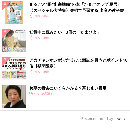
まるごと1冊“出産準備”の本『たまごクラブ 夏号』
〈スペシャル大特集〉夫婦で予習する 出産の教科書
妊娠・出産
妊娠中に読みたい！3冊の「たまひよ」
妊娠・出産
アカチャンホンポでたまひよ雑誌を買うとポイント10
倍【期間限定】
妊娠・出産
お墓の撤去にいくらかかる？墓じまい費用
PR(くらしの話題)
Recommended by