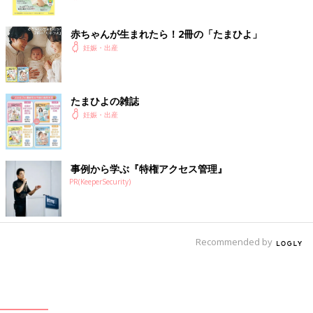
ク
赤ちゃんが生まれたら！2冊の「たまひよ」
妊娠・出産
たまひよの雑誌
妊娠・出産
事例から学ぶ『特権アクセス管理』
PR(KeeperSecurity)
Recommended by