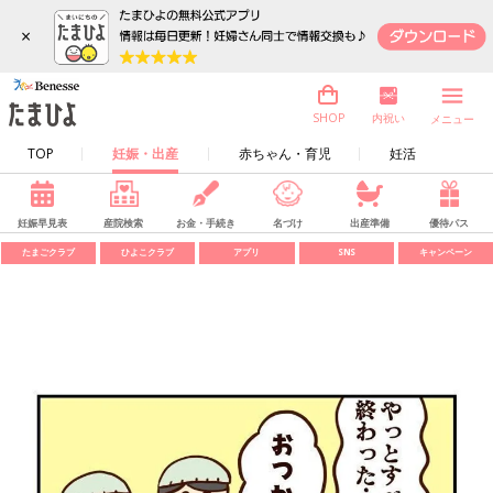
×
内祝い
SHOP
メニュー
TOP
妊娠・出産
赤ちゃん・育児
妊活
妊娠早見表
産院検索
お金・手続き
名づけ
出産準備
優待パス
たまごクラブ
ひよこクラブ
アプリ
SNS
キャンペーン