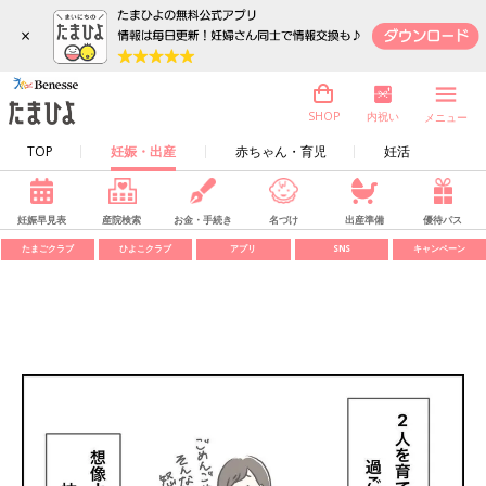
×
内祝い
SHOP
メニュー
TOP
妊娠・出産
赤ちゃん・育児
妊活
妊娠早見表
産院検索
お金・手続き
名づけ
出産準備
優待パス
たまごクラブ
ひよこクラブ
アプリ
SNS
キャンペーン