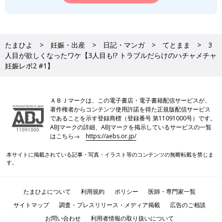
たまひよ
妊娠・出産
日記・マンガ
てとまま
3
人目が欲しくなったワケ【3人目も!? トラブルだらけのハチャメチャ
妊娠レポ2 #1】
ＡＢＪマークは、この電子書店・電子書籍配信サービスが、
著作権者からコンテンツ使用許諾を得た正規版配信サービス
であることを示す登録商標（登録番号 第11091000号）です。
ABJマークの詳細、ABJマークを掲示しているサービスの一覧
はこちら→
https://aebs.or.jp/
本サイトに掲載されている記事・写真・イラスト等のコンテンツの無断転載を禁じま
す。
たまひよについて
利用規約
ポリシー
医師・専門家一覧
サイトマップ
調査・プレスリリース・メディア掲載
広告のご相談
お問い合わせ
利用者情報の取り扱いについて