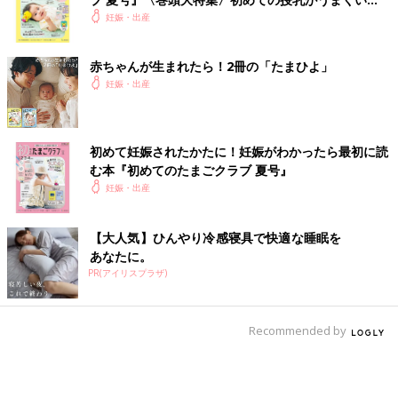
く！ おっぱい・ミルクの基本と夏のトラブル 解決テ
妊娠・出産
ク
赤ちゃんが生まれたら！2冊の「たまひよ」
妊娠・出産
初めて妊娠されたかたに！妊娠がわかったら最初に読
む本『初めてのたまごクラブ 夏号』
妊娠・出産
【大人気】ひんやり冷感寝具で快適な睡眠を
あなたに。
PR(アイリスプラザ)
Recommended by