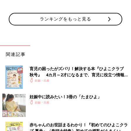
ランキングをもっと見る
関連記事
育児の困ったがズバリ！解決する本『ひよこクラブ
秋号』 4カ月～2才になるまで、育児に役立つ情報が
いっぱい！
妊娠・出産
妊娠中に読みたい！3冊の「たまひよ」
妊娠・出産
赤ちゃんのお世話まるわかり！『初めてのひよこクラ
ブ 夏号』〈巻頭大特集〉初めての授乳がうまくい