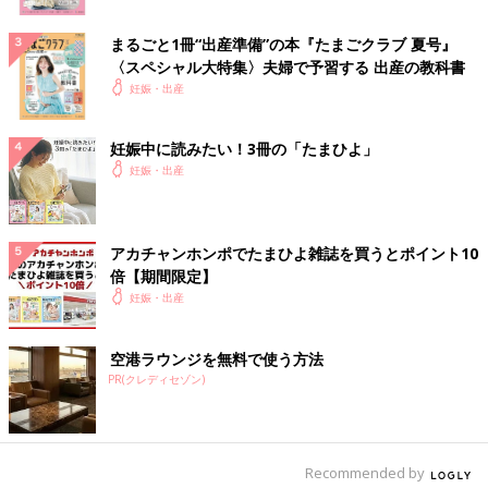
まるごと1冊“出産準備”の本『たまごクラブ 夏号』
〈スペシャル大特集〉夫婦で予習する 出産の教科書
妊娠・出産
妊娠中に読みたい！3冊の「たまひよ」
妊娠・出産
アカチャンホンポでたまひよ雑誌を買うとポイント10
倍【期間限定】
妊娠・出産
空港ラウンジを無料で使う方法
PR(クレディセゾン)
Recommended by