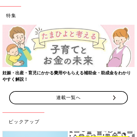
特集
娠・出産・育児にかかる費用やもらえる補助金・助成金をわかり
【
すく解説！
連載一覧へ
ピックアップ