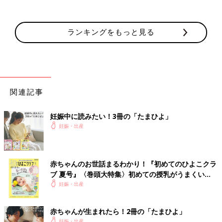
ランキングをもっと見る
関連記事
妊娠中に読みたい！3冊の「たまひよ」
妊娠・出産
赤ちゃんのお世話まるわかり！『初めてのひよこクラ
ブ 夏号』〈巻頭大特集〉初めての授乳がうまくい
く！ おっぱい・ミルクの基本と夏のトラブル 解決テ
妊娠・出産
ク
赤ちゃんが生まれたら！2冊の「たまひよ」
妊娠・出産