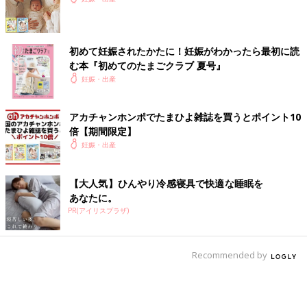
初めて妊娠されたかたに！妊娠がわかったら最初に読
む本『初めてのたまごクラブ 夏号』
妊娠・出産
アカチャンホンポでたまひよ雑誌を買うとポイント10
倍【期間限定】
妊娠・出産
【大人気】ひんやり冷感寝具で快適な睡眠を
あなたに。
PR(アイリスプラザ)
Recommended by