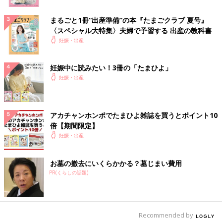
まるごと1冊“出産準備”の本『たまごクラブ 夏号』
〈スペシャル大特集〉夫婦で予習する 出産の教科書
妊娠・出産
妊娠中に読みたい！3冊の「たまひよ」
妊娠・出産
アカチャンホンポでたまひよ雑誌を買うとポイント10
倍【期間限定】
妊娠・出産
お墓の撤去にいくらかかる？墓じまい費用
PR(くらしの話題)
Recommended by