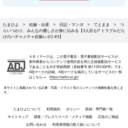
たまひよ
妊娠・出産
日記・マンガ
てとまま
つ
らいつわり、みんなの優しさが身に沁みる【3人目も!? トラブルだら
けのハチャメチャ妊娠レポ2 #3】
ＡＢＪマークは、この電子書店・電子書籍配信サービスが、
著作権者からコンテンツ使用許諾を得た正規版配信サービス
であることを示す登録商標（登録番号 第11091000号）です。
ABJマークの詳細、ABJマークを掲示しているサービスの一覧
はこちら→
https://aebs.or.jp/
本サイトに掲載されている記事・写真・イラスト等のコンテンツの無断転載を禁じま
す。
たまひよについて
利用規約
ポリシー
医師・専門家一覧
サイトマップ
調査・プレスリリース・メディア掲載
広告のご相談
お問い合わせ
利用者情報の取り扱いについて