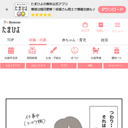
×
内祝い
SHOP
メニュー
TOP
妊娠・出産
赤ちゃん・育児
妊活
妊娠早見表
産院検索
お金・手続き
名づけ
出産準備
優待パス
たまごクラブ
ひよこクラブ
アプリ
SNS
キャンペーン