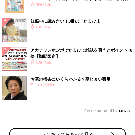
妊娠・出産
妊娠中に読みたい！3冊の「たまひよ」
妊娠・出産
アカチャンホンポでたまひよ雑誌を買うとポイント10
倍【期間限定】
妊娠・出産
お墓の撤去にいくらかかる？墓じまい費用
PR(くらしの話題)
Recommended by
ランキングをもっと見る