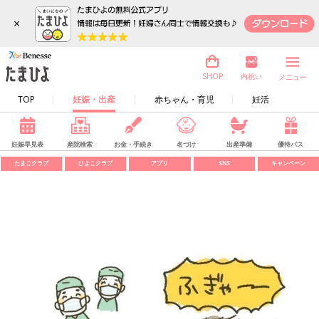
×
内祝い
SHOP
メニュー
TOP
妊娠・出産
赤ちゃん・育児
妊活
妊娠早見表
産院検索
お金・手続き
名づけ
出産準備
優待パス
たまごクラブ
ひよこクラブ
アプリ
SNS
キャンペーン