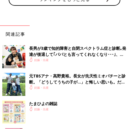
関連記事
長男が3歳で知的障害と自閉スペクトラム症と診断｡発
達が後退して｢パパとも言ってくれなくなり･･･｣、元
プロバスケ選手･岡田優介
妊娠・出産
元TBSアナ・高野貴裕。長女が先天性ミオパチーと診
断。「どうしてうちの子が…」と悔しい思いも。だか
らこそ、娘との時間を全力で楽しみたい
妊娠・出産
たまひよの雑誌
妊娠・出産