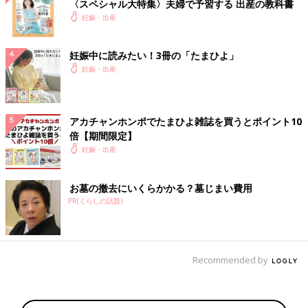
〈スペシャル大特集〉夫婦で予習する 出産の教科書
妊娠・出産
妊娠中に読みたい！3冊の「たまひよ」
妊娠・出産
アカチャンホンポでたまひよ雑誌を買うとポイント10
倍【期間限定】
妊娠・出産
お墓の撤去にいくらかかる？墓じまい費用
PR(くらしの話題)
Recommended by