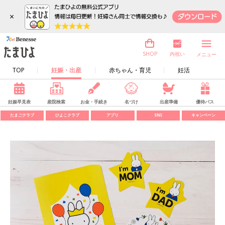
×
内祝い
SHOP
メニュー
TOP
妊娠・出産
赤ちゃん・育児
妊活
妊娠早見表
産院検索
お金・手続き
名づけ
出産準備
優待パス
たまごクラブ
ひよこクラブ
アプリ
SNS
キャンペーン