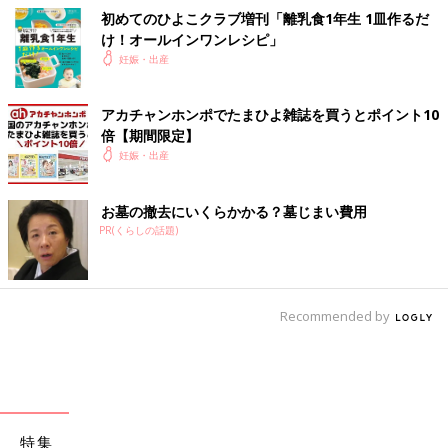
初めてのひよこクラブ増刊「離乳食1年生 1皿作るだ
け！オールインワン​レシピ」
妊娠・出産
アカチャンホンポでたまひよ雑誌を買うとポイント10
倍【期間限定】
妊娠・出産
お墓の撤去にいくらかかる？墓じまい費用
PR(くらしの話題)
Recommended by
特集