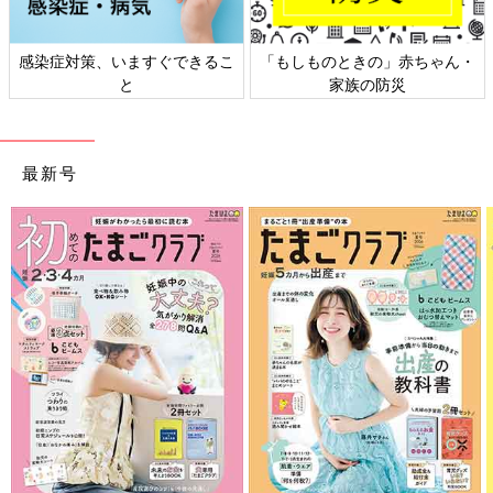
もしものときの」赤ちゃん・
日本外来小児科学会リーフレッ
六星
家族の防災
ト検討会
最新号