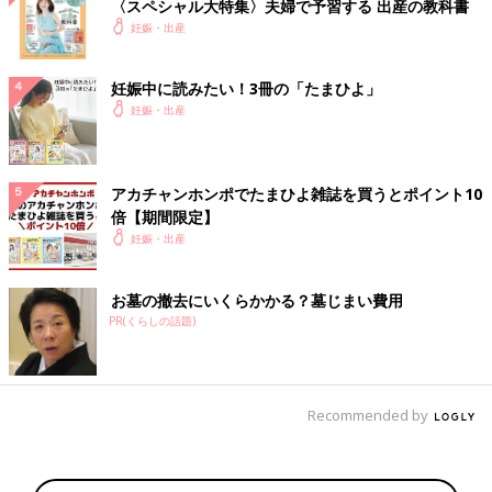
〈スペシャル大特集〉夫婦で予習する 出産の教科書
妊娠・出産
妊娠中に読みたい！3冊の「たまひよ」
妊娠・出産
アカチャンホンポでたまひよ雑誌を買うとポイント10
倍【期間限定】
妊娠・出産
お墓の撤去にいくらかかる？墓じまい費用
PR(くらしの話題)
Recommended by