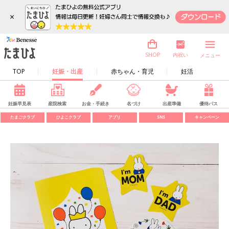
×
内祝い
SHOP
メニュー
TOP
妊娠・出産
赤ちゃん・育児
妊活
妊娠早見表
産院検索
お金・手続き
名づけ
出産準備
優待パス
たまごクラブ
ひよこクラブ
アプリ
SNS
キャンペーン