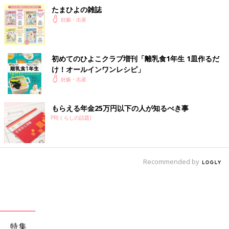
たまひよの雑誌
妊娠・出産
初めてのひよこクラブ増刊「離乳食1年生 1皿作るだ
け！オールインワン​レシピ」
妊娠・出産
もらえる年金25万円以下の人が知るべき事
PR(くらしの話題)
Recommended by
特集