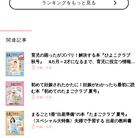
ランキングをもっと見る
関連記事
育児の困ったがズバリ！解決する本『ひよこクラブ
秋号』 4カ月～2才になるまで、育児に役立つ情報が
いっぱい！
妊娠・出産
初めて妊娠されたかたに！妊娠がわかったら最初に読
む本『初めてのたまごクラブ 夏号』
妊娠・出産
まるごと1冊“出産準備”の本『たまごクラブ 夏号』
〈スペシャル大特集〉夫婦で予習する 出産の教科書
妊娠・出産