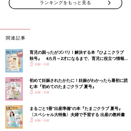
ランキングをもっと見る
関連記事
育児の困ったがズバリ！解決する本『ひよこクラブ
秋号』 4カ月～2才になるまで、育児に役立つ情報が
いっぱい！
妊娠・出産
初めて妊娠されたかたに！妊娠がわかったら最初に読
む本『初めてのたまごクラブ 夏号』
妊娠・出産
まるごと1冊“出産準備”の本『たまごクラブ 夏号』
〈スペシャル大特集〉夫婦で予習する 出産の教科書
妊娠・出産