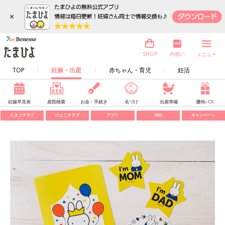
×
内祝い
SHOP
メニュー
TOP
妊娠・出産
赤ちゃん・育児
妊活
妊娠早見表
産院検索
お金・手続き
名づけ
出産準備
優待パス
たまごクラブ
ひよこクラブ
アプリ
SNS
キャンペーン