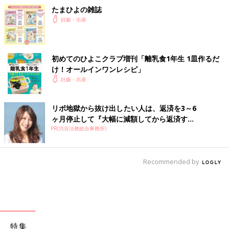
たまひよの雑誌
妊娠・出産
初めてのひよこクラブ増刊「離乳食1年生 1皿作るだ
け！オールインワン​レシピ」
妊娠・出産
リボ地獄から抜け出したい人は、返済を3～6
ヶ月停止して『大幅に減額してから返済す...
PR(渋谷法務総合事務所)
Recommended by
特集