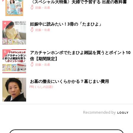
〈スペシャル大特集〉夫婦で予習する 出産の教科書
妊娠・出産
妊娠中に読みたい！3冊の「たまひよ」
妊娠・出産
アカチャンホンポでたまひよ雑誌を買うとポイント10
倍【期間限定】
妊娠・出産
お墓の撤去にいくらかかる？墓じまい費用
PR(くらしの話題)
Recommended by