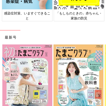
策、いますぐできるこ
「もしものときの」赤ちゃん・
日本外来小
と
家族の防災
最新号