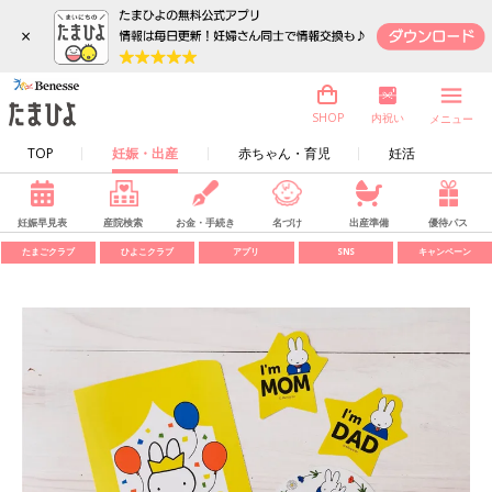
×
内祝い
SHOP
メニュー
TOP
妊娠・出産
赤ちゃん・育児
妊活
妊娠早見表
産院検索
お金・手続き
名づけ
出産準備
優待パス
たまごクラブ
ひよこクラブ
アプリ
SNS
キャンペーン