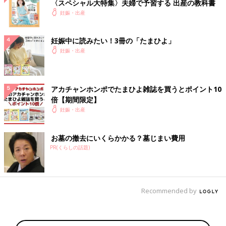
〈スペシャル大特集〉夫婦で予習する 出産の教科書
妊娠・出産
妊娠中に読みたい！3冊の「たまひよ」
妊娠・出産
アカチャンホンポでたまひよ雑誌を買うとポイント10
倍【期間限定】
妊娠・出産
お墓の撤去にいくらかかる？墓じまい費用
PR(くらしの話題)
Recommended by