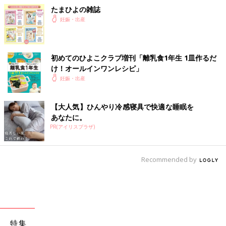
たまひよの雑誌
妊娠・出産
初めてのひよこクラブ増刊「離乳食1年生 1皿作るだ
け！オールインワン​レシピ」
妊娠・出産
【大人気】ひんやり冷感寝具で快適な睡眠を
あなたに。
PR(アイリスプラザ)
Recommended by
特集