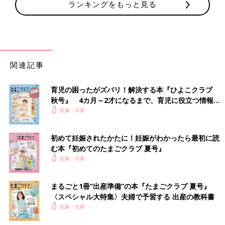
ランキングをもっと見る
関連記事
育児の困ったがズバリ！解決する本『ひよこクラブ
秋号』 4カ月～2才になるまで、育児に役立つ情報が
いっぱい！
妊娠・出産
初めて妊娠されたかたに！妊娠がわかったら最初に読
む本『初めてのたまごクラブ 夏号』
妊娠・出産
まるごと1冊“出産準備”の本『たまごクラブ 夏号』
〈スペシャル大特集〉夫婦で予習する 出産の教科書
妊娠・出産