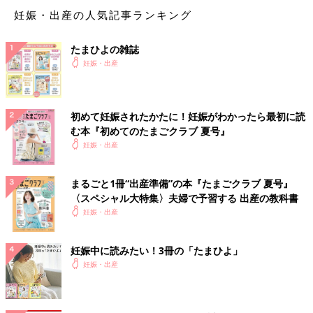
妊娠・出産の人気記事ランキング
たまひよの雑誌
妊娠・出産
初めて妊娠されたかたに！妊娠がわかったら最初に読
む本『初めてのたまごクラブ 夏号』
妊娠・出産
まるごと1冊“出産準備”の本『たまごクラブ 夏号』
〈スペシャル大特集〉夫婦で予習する 出産の教科書
妊娠・出産
妊娠中に読みたい！3冊の「たまひよ」
妊娠・出産