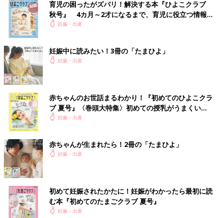
育児の困ったがズバリ！解決する本『ひよこクラブ
秋号』 4カ月～2才になるまで、育児に役立つ情報が
いっぱい！
妊娠・出産
妊娠中に読みたい！3冊の「たまひよ」
妊娠・出産
赤ちゃんのお世話まるわかり！『初めてのひよこクラ
ブ 夏号』〈巻頭大特集〉初めての授乳がうまくい
く！ おっぱい・ミルクの基本と夏のトラブル 解決テ
妊娠・出産
ク
赤ちゃんが生まれたら！2冊の「たまひよ」
妊娠・出産
初めて妊娠されたかたに！妊娠がわかったら最初に読
む本『初めてのたまごクラブ 夏号』
妊娠・出産