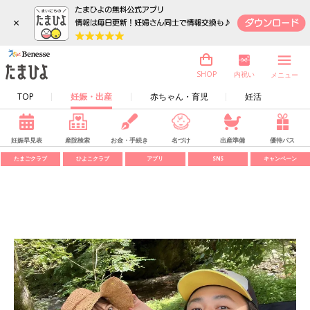
×
内祝い
SHOP
メニュー
TOP
妊娠・出産
赤ちゃん・育児
妊活
妊娠早見表
産院検索
お金・手続き
名づけ
出産準備
優待パス
たまごクラブ
ひよこクラブ
アプリ
SNS
キャンペーン