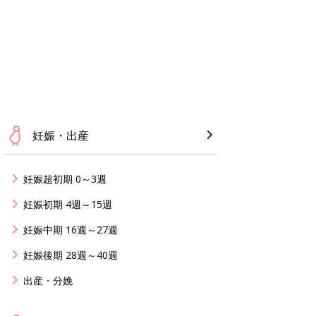
妊娠・出産
妊娠超初期 0～3週
妊娠初期 4週～15週
妊娠中期 16週～27週
妊娠後期 28週～40週
出産・分娩