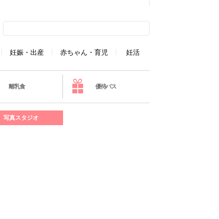
妊娠・出産
赤ちゃん・育児
妊活
離乳食
優待パス
写真スタジオ