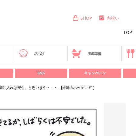
SHOP
内祝い
TOP
き
名づけ
出産準備
SNS
キャンペーン
期に入れば安心、と思いきや・・・。[妊婦のハッケン #1]