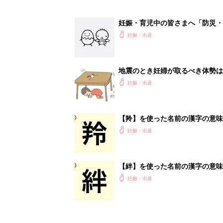
【絆】を使った名前の漢字の意味
妊娠・出産
<
1
妊娠日数や
妊娠中か