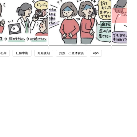
娠初期
妊娠中期
妊娠後期
妊娠・出産体験談
app
関連記事
アカチャンホンポでたまひよ雑誌を買
うとポイント10倍【期間限定】
妊娠・出産