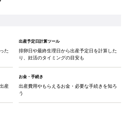
被災時の備え・対応に関する情報」
⁉︎【妊娠中の防災：身の守り方編】
と読み、男女別の実例も [赤ちゃんの名づけ・命名]