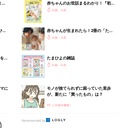
PR（UR都市機構）
Recommended by
出産予定日計算ツール
った
排卵日や最終生理日から出産予定日を計算した
り、妊活のタイミングの目安も
お金・手続き
出産
出産費用やもらえるお金・必要な手続きを知ろ
う