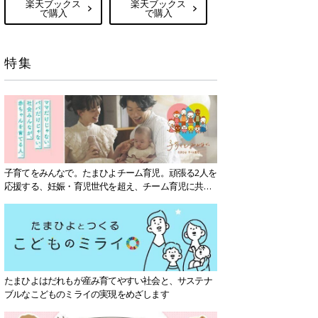
楽天ブックス
楽天ブックス
で購入
で購入
特集
子育てをみんなで。たまひよチーム育児。頑張る2人を
応援する、妊娠・育児世代を超え、チーム育児に共感
する社会を目指していきます。
たまひよはだれもが産み育てやすい社会と、サステナ
ブルなこどものミライの実現をめざします