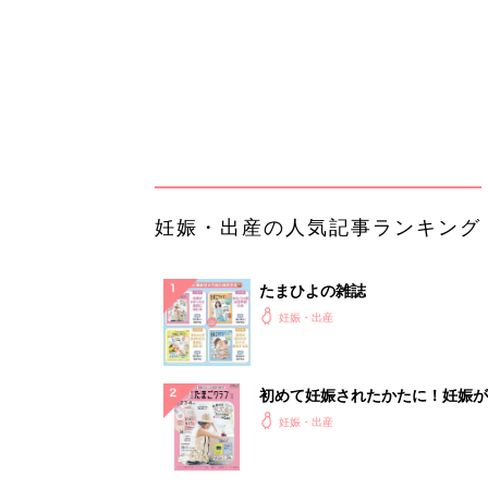
初めて妊娠されたかたに！妊娠が
ったら最初に読む本『初めてのた
妊娠・出産
クラブ 夏号』
まるごと1冊“出産準備”の本『た
クラブ 夏号』〈スペシャル大特
妊娠・出産
夫婦で予習する 出産の教科書
妊娠中に読みたい！3冊の「たま
よ」
妊娠・出産
アカチャンホンポでたまひよ雑誌
うとポイント10倍【期間限定】
妊娠・出産
誰かの不用品は私の必需品。フリ
参加したらお宝だらけだった