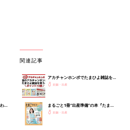
わか
まるごと1冊“出産準備”の本『たまご
まご
クラブ 夏号』〈スペシャル大特集〉
妊娠・出産
夫婦で予習する 出産の教科書
まご
赤ちゃんのお世話まるわかり！『初め
集〉
てのひよこクラブ 夏号』〈巻頭大特
妊娠・出産
集〉初めての授乳がうまくいく！ お
っぱい・ミルクの基本と夏のトラブル
解決テク
ひ
赤ちゃんが生まれたら！2冊の「たま
ひよ」
妊娠・出産
を買
たまひよの雑誌
妊娠・出産
マに
モノが捨てられずに困っていた里歩
が、新たに「買ったもの」は？