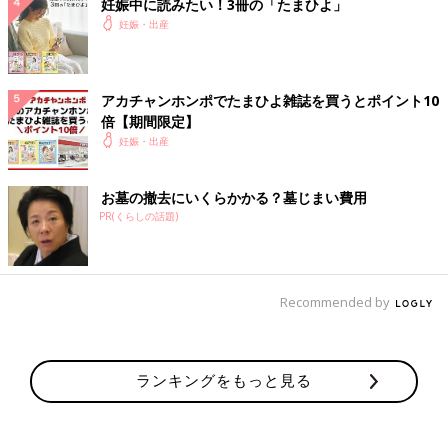
妊娠中に読みたい！3冊の「たまひよ」
妊娠・出産
アカチャンホンポでたまひよ雑誌を買うとポイント10
倍【期間限定】
妊娠・出産
お墓の撤去にいくらかかる？墓じまい費用
PR(くらしの話題)
Recommended by
ランキングをもっと見る