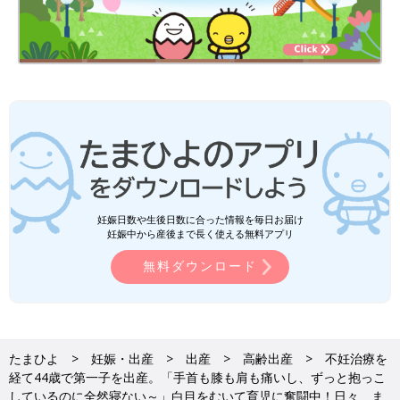
妊娠日数や生後日数に合った情報を毎日お届け
妊娠中から産後まで長く使える無料アプリ
無料ダウンロード
たまひよ
妊娠・出産
出産
高齢出産
不妊治療を
経て44歳で第一子を出産。「手首も膝も肩も痛いし、ずっと抱っこ
しているのに全然寝ない～」白目をむいて育児に奮闘中！日々、ま