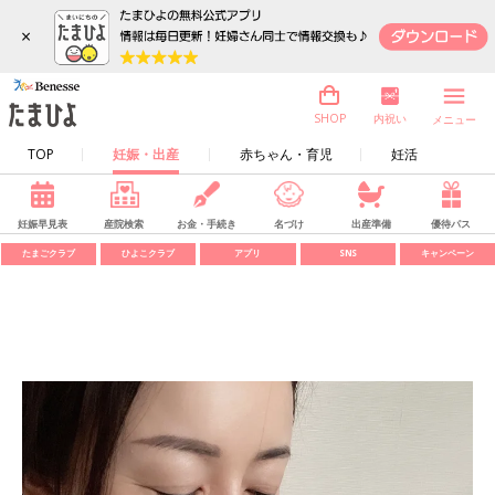
×
内祝い
SHOP
メニュー
TOP
妊娠・出産
赤ちゃん・育児
妊活
妊娠早見表
産院検索
お金・手続き
名づけ
出産準備
優待パス
たまごクラブ
ひよこクラブ
アプリ
SNS
キャンペーン