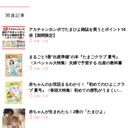
関連記事
アカチャンホンポでたまひよ雑誌を買うとポイント10
倍【期間限定】
妊娠・出産
まるごと1冊“出産準備”の本『たまごクラブ 夏号』
〈スペシャル大特集〉夫婦で予習する 出産の教科書
妊娠・出産
赤ちゃんのお世話まるわかり！『初めてのひよこクラ
ブ 夏号』〈巻頭大特集〉初めての授乳がうまくい
く！ おっぱい・ミルクの基本と夏のトラブル 解決テ
妊娠・出産
ク
赤ちゃんが生まれたら！2冊の「たまひよ」
妊娠・出産