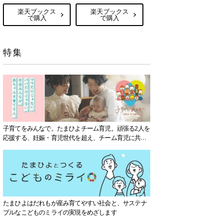
楽天ブックス
楽天ブックス
で購入
で購入
特集
子育てをみんなで。たまひよチーム育児。頑張る2人を
応援する、妊娠・育児世代を超え、チーム育児に共感
する社会を目指していきます。
たまひよはだれもが産み育てやすい社会と、サステナ
ブルなこどものミライの実現をめざします