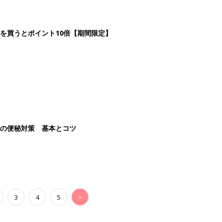
3
4
5
>
生後日数に合った情報を毎日お届け
ら産後まで長く使える無料アプリ
ダウンロード