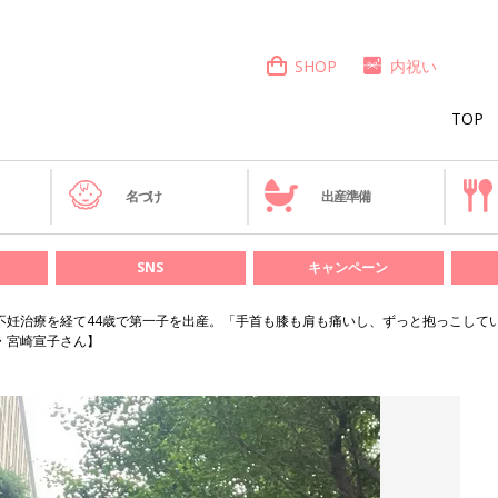
SHOP
内祝い
TOP
き
名づけ
出産準備
SNS
キャンペーン
不妊治療を経て44歳で第一子を出産。「手首も膝も肩も痛いし、ずっと抱っこして
・宮崎宣子さん】