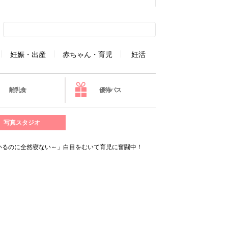
妊娠・出産
赤ちゃん・育児
妊活
離乳食
優待パス
写真スタジオ
いるのに全然寝ない～」白目をむいて育児に奮闘中！