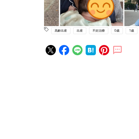
高齢出産
出産
不妊治療
0歳
1歳
妊娠・出産の人気記事ランキング
たまひよの雑誌
妊娠・出産
初めて妊娠されたかたに！妊娠が
ったら最初に読む本『初めてのた
妊娠・出産
クラブ 夏号』