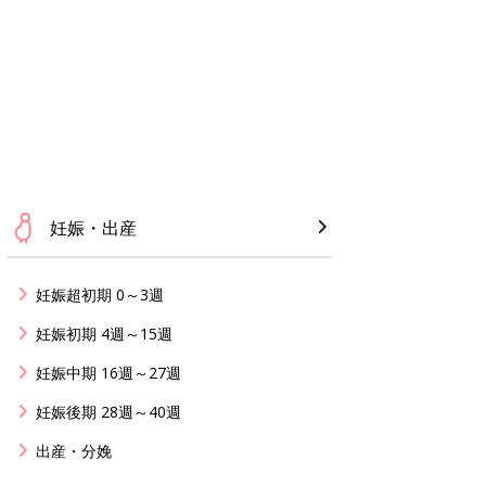
妊娠・出産
妊娠超初期 0～3週
妊娠初期 4週～15週
妊娠中期 16週～27週
妊娠後期 28週～40週
出産・分娩