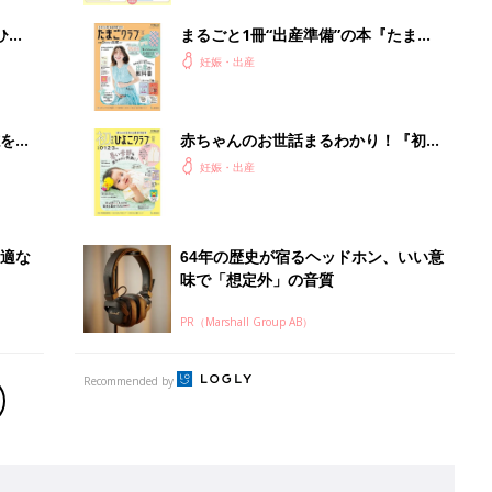
Recommended by
出産予定日計算ツール
った
排卵日や最終生理日から出産予定日を計算した
り、妊活のタイミングの目安も
お金・手続き
出産
出産費用やもらえるお金・必要な手続きを知ろ
う