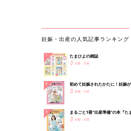
まるごと1冊“出産準備”の本『た
クラブ 夏号』〈スペシャル大特
妊娠・出産
夫婦で予習する 出産の教科書
妊娠中に読みたい！3冊の「たま
よ」
妊娠・出産
アカチャンホンポでたまひよ雑誌
うとポイント10倍【期間限定】
妊娠・出産
【大人気】ひんやり冷感寝具で快
睡眠をあなたに。
PR（アイリスプラザ）