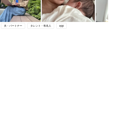
夫・パートナー
タレント・有名人
app
関連記事
育児の困ったがズバリ！解決する本
『ひよこクラブ 秋号』 4カ月～2才
妊娠・出産
になるまで、育児に役立つ情報がいっ
ぱい！
わか
アカチャンホンポでたまひよ雑誌を買
まご
うとポイント10倍【期間限定】
妊娠・出産