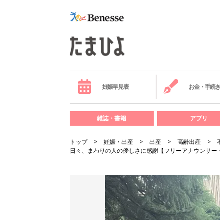
妊娠早見表
お金・手続
雑誌・書籍
アプリ
トップ
妊娠・出産
出産
高齢出産
日々、まわりの人の優しさに感謝【フリーアナウンサー