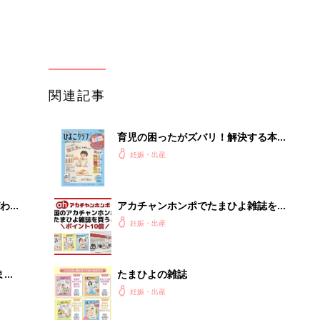
まご
たまひよの雑誌
集〉
妊娠・出産
ひ
まるごと1冊“出産準備”の本『たまご
クラブ 夏号』〈スペシャル大特集〉
妊娠・出産
夫婦で予習する 出産の教科書
を買
赤ちゃんのお世話まるわかり！『初め
てのひよこクラブ 夏号』〈巻頭大特
妊娠・出産
集〉初めての授乳がうまくいく！ お
っぱい・ミルクの基本と夏のトラブル
解決テク
適な
64年の歴史が宿るヘッドホン、いい意
味で「想定外」の音質
PR（Marshall Group AB）