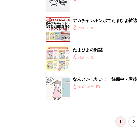
1
2
妊娠日数や
妊娠中か