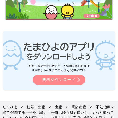
妊娠日数や生後日数に合った情報を毎日お届け
妊娠中から産後まで長く使える無料アプリ
無料ダウンロード
たまひよ
妊娠・出産
出産
高齢出産
不妊治療を
経て44歳で第一子を出産。「手首も膝も肩も痛いし、ずっと抱っこ
しているのに全然寝ない～」白目をむいて育児に奮闘中！日々、ま