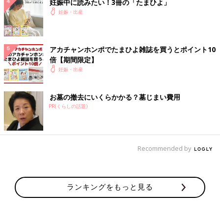
妊娠中に読みたい！3冊の「たまひよ」
妊娠・出産
アカチャンホンポでたまひよ雑誌を買うとポイント10
倍【期間限定】
妊娠・出産
お墓の撤去にいくらかかる？墓じまい費用
PR(くらしの話題)
Recommended by
ランキングをもっと見る