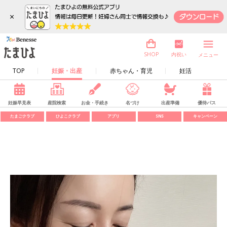
×
内祝い
SHOP
メニュー
TOP
妊娠・出産
赤ちゃん・育児
妊活
妊娠早見表
産院検索
お金・手続き
名づけ
出産準備
優待パス
たまごクラブ
ひよこクラブ
アプリ
SNS
キャンペーン