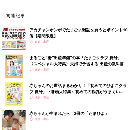
関連記事
アカチャンホンポでたまひよ雑誌を買うとポイント10
倍【期間限定】
妊娠・出産
まるごと1冊“出産準備”の本『たまごクラブ 夏号』
〈スペシャル大特集〉夫婦で予習する 出産の教科書
妊娠・出産
赤ちゃんのお世話まるわかり！『初めてのひよこクラ
ブ 夏号』〈巻頭大特集〉初めての授乳がうまくい
く！ おっぱい・ミルクの基本と夏のトラブル 解決テ
妊娠・出産
ク
赤ちゃんが生まれたら！2冊の「たまひよ」
妊娠・出産