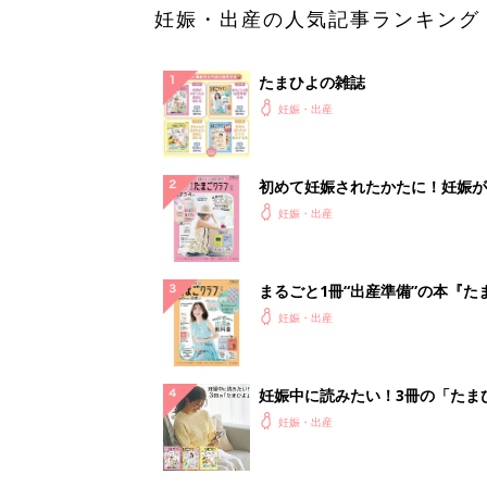
妊娠・出産の人気記事ランキング
たまひよの雑誌
妊娠・出産
初めて妊娠されたかたに！妊娠が
ったら最初に読む本『初めてのた
妊娠・出産
クラブ 夏号』
まるごと1冊“出産準備”の本『た
クラブ 夏号』〈スペシャル大特
妊娠・出産
夫婦で予習する 出産の教科書
妊娠中に読みたい！3冊の「たま
よ」
妊娠・出産