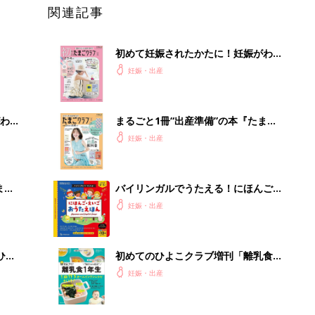
関連記事
初めて妊娠されたかたに！妊娠がわか
ったら最初に読む本『初めてのたまご
妊娠・出産
クラブ 夏号』
わか
まるごと1冊“出産準備”の本『たまご
まご
クラブ 夏号』〈スペシャル大特集〉
妊娠・出産
夫婦で予習する 出産の教科書
まご
バイリンガルでうたえる！にほんご
集〉
えいご おうたえほん（たまひよ おう
妊娠・出産
た絵本）
ひ
初めてのひよこクラブ増刊「離乳食1
年生 1皿作るだけ！オールインワン​レ
妊娠・出産
シピ」