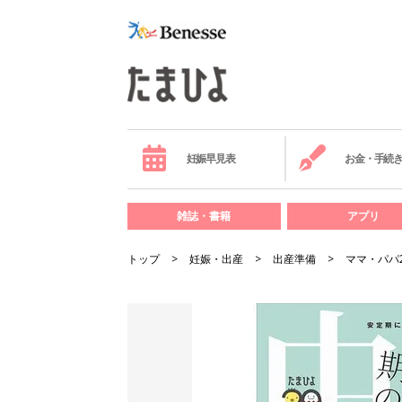
妊娠早見表
お金・手続
雑誌・書籍
アプリ
トップ
妊娠・出産
出産準備
ママ・パパ