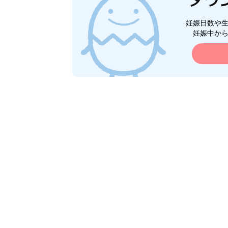
妊娠日数や
妊娠中か