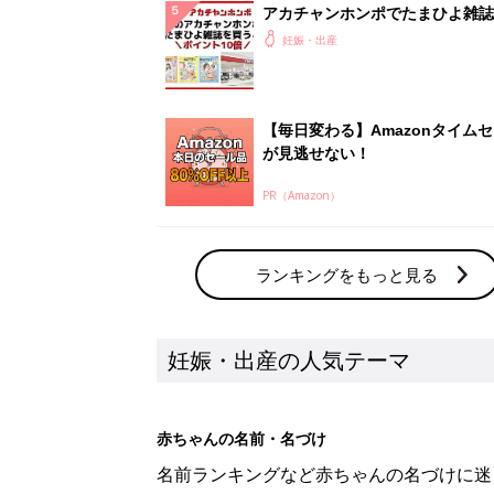
アカチャンホンポでたまひよ雑誌
うとポイント10倍【期間限定】
妊娠・出産
【毎日変わる】Amazonタイム
が見逃せない！
PR（Amazon）
ランキングをもっと見る
妊娠・出産の人気テーマ
赤ちゃんの名前・名づけ
名前ランキングなど赤ちゃんの名づけに迷