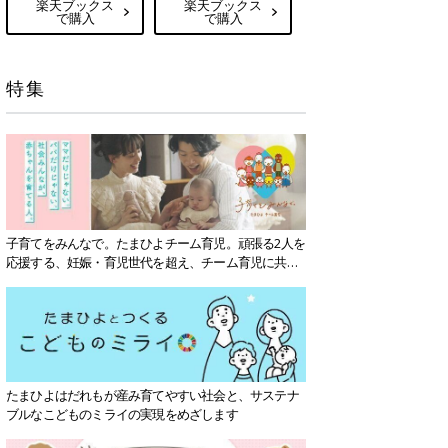
楽天ブックス
楽天ブックス
で購入
で購入
特集
子育てをみんなで。たまひよチーム育児。頑張る2人を
応援する、妊娠・育児世代を超え、チーム育児に共感
する社会を目指していきます。
たまひよはだれもが産み育てやすい社会と、サステナ
ブルなこどものミライの実現をめざします