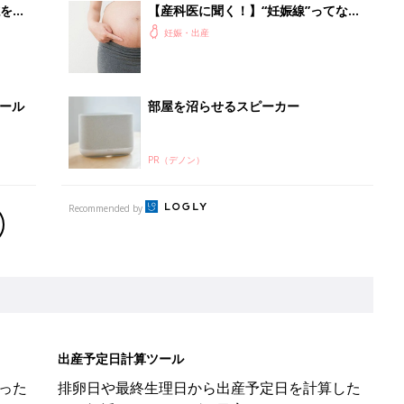
を買
【産科医に聞く！】“妊娠線”ってなぜ
できるの？ できたらどうなる？
妊娠・出産
セール
部屋を沼らせるスピーカー
PR（デノン）
Recommended by
出産予定日計算ツール
った
排卵日や最終生理日から出産予定日を計算した