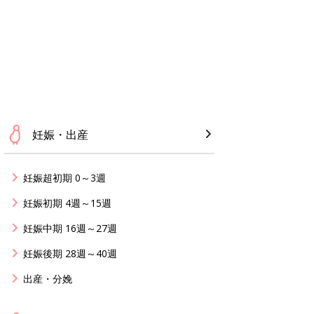
妊娠・出産
妊娠超初期 0～3週
妊娠初期 4週～15週
妊娠中期 16週～27週
妊娠後期 28週～40週
出産・分娩