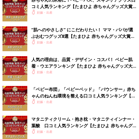
コミ人気ランキング【たまひよ 赤ちゃんグッズ大賞
2026】
妊娠・出産
“肌へのやさしさ” にこだわりたい！ ママ・パパが選
ぶおむつグッズ8選【たまひよ 赤ちゃんグッズ大賞
2026】
妊娠・出産
人気の理由は、品質・デザイン・コスパ！ ベビー肌
着・ウエアランキング【たまひよ 赤ちゃんグッズ大
賞2026】
妊娠・出産
「ベビー布団」「ベビーベッド」「バウンサー」赤ち
ゃんのねんね環境を整える口コミ人気ランキング【た
まひよ 赤ちゃんグッズ大賞2026】
妊娠・出産
マタニティクリーム・抱き枕・マタニティインナー・
葉酸 口コミ人気ランキング【たまひよ 赤ちゃんグ
ッズ大賞2026】
妊娠・出産