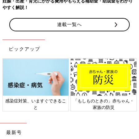
用やもらえる補助金・助成金をわかり
連載一覧へ
ピックアップ
できるこ
「もしものときの」赤ちゃん・
日本外来小児科学会リ
家族の防災
ト検討会
最新号