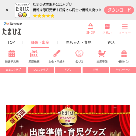
×
内祝い
SHOP
メニュー
TOP
妊娠・出産
赤ちゃん・育児
妊活
妊娠早見表
産院検索
お金・手続き
名づけ
出産準備
優待パス
たまごクラブ
ひよこクラブ
アプリ
SNS
キャンペーン