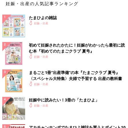
妊娠・出産の人気記事ランキング
たまひよの雑誌
妊娠・出産
初めて妊娠されたかたに！妊娠がわかったら最初に読
む本『初めてのたまごクラブ 夏号』
妊娠・出産
まるごと1冊“出産準備”の本『たまごクラブ 夏号』
〈スペシャル大特集〉夫婦で予習する 出産の教科書
妊娠・出産
妊娠中に読みたい！3冊の「たまひよ」
妊娠・出産
アカチャンホンポでたまひよ雑誌を買うとポイント10