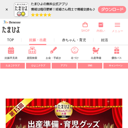
×
内祝い
SHOP
メニュー
TOP
妊娠・出産
赤ちゃん・育児
妊活
妊娠早見表
産院検索
お金・手続き
名づけ
出産準備
優待パス
たまごクラブ
ひよこクラブ
アプリ
SNS
キャンペーン