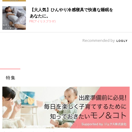
【大人気】ひんやり冷感寝具で快適な睡眠を
あなたに。
PR(アイリスプラザ)
Recommended by
特集
フェムゾーンの不快感、眠りの質、気分のゆらぎ…産後の“なんとな
く不調”セルフケアのポイントとは？