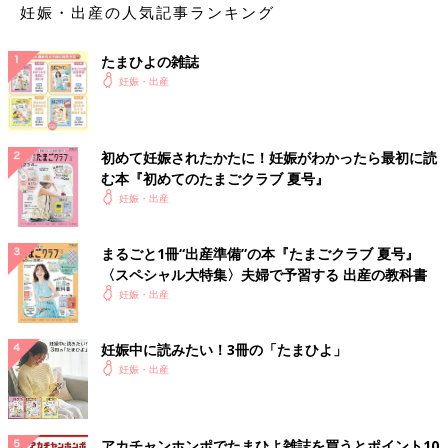
妊娠・出産の人気記事ランキング
たまひよの雑誌
妊娠・出産
初めて妊娠されたかたに！妊娠がわかったら最初に読
む本『初めてのたまごクラブ 夏号』
妊娠・出産
まるごと1冊“出産準備”の本『たまごクラブ 夏号』
〈スペシャル大特集〉夫婦で予習する 出産の教科書
妊娠・出産
妊娠中に読みたい！3冊の「たまひよ」
妊娠・出産
アカチャンホンポでたまひよ雑誌を買うとポイント10