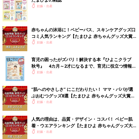
妊娠・出産
赤ちゃんの沐浴に！ベビーバス、スキンケアグッズ口
コミ人気ランキング【たまひよ 赤ちゃんグッズ大賞
2026】
妊娠・出産
育児の困ったがズバリ！解決する本『ひよこクラブ
秋号』 4カ月～2才になるまで、育児に役立つ情報が
いっぱい！
妊娠・出産
“肌へのやさしさ” にこだわりたい！ ママ・パパが選
ぶおむつグッズ8選【たまひよ 赤ちゃんグッズ大賞
2026】
妊娠・出産
人気の理由は、品質・デザイン・コスパ！ ベビー肌
着・ウエアランキング【たまひよ 赤ちゃんグッズ大
賞2026】
妊娠・出産