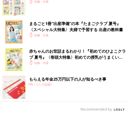
妊娠・出産
まるごと1冊“出産準備”の本『たまごクラブ 夏号』
〈スペシャル大特集〉夫婦で予習する 出産の教科書
妊娠・出産
赤ちゃんのお世話まるわかり！『初めてのひよこクラ
ブ 夏号』〈巻頭大特集〉初めての授乳がうまくい
く！ おっぱい・ミルクの基本と夏のトラブル 解決テ
妊娠・出産
ク
もらえる年金25万円以下の人が知るべき事
PR(くらしの話題)
Recommended by