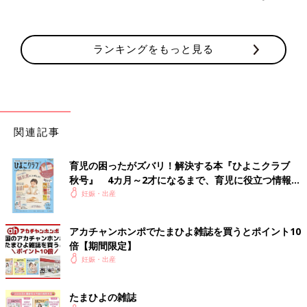
ランキングをもっと見る
関連記事
育児の困ったがズバリ！解決する本『ひよこクラブ
秋号』 4カ月～2才になるまで、育児に役立つ情報が
いっぱい！
妊娠・出産
アカチャンホンポでたまひよ雑誌を買うとポイント10
倍【期間限定】
妊娠・出産
たまひよの雑誌