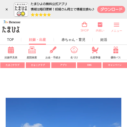
×
内祝い
SHOP
メニュー
TOP
妊娠・出産
赤ちゃん・育児
妊活
妊娠早見表
産院検索
お金・手続き
名づけ
出産準備
優待パス
たまごクラブ
ひよこクラブ
アプリ
SNS
キャンペーン