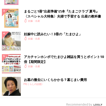
まるごと1冊“出産準備”の本『たまごクラブ 夏号』
〈スペシャル大特集〉夫婦で予習する 出産の教科書
妊娠・出産
妊娠中に読みたい！3冊の「たまひよ」
妊娠・出産
アカチャンホンポでたまひよ雑誌を買うとポイント10
倍【期間限定】
妊娠・出産
お墓の撤去にいくらかかる？墓じまい費用
PR(くらしの話題)
Recommended by