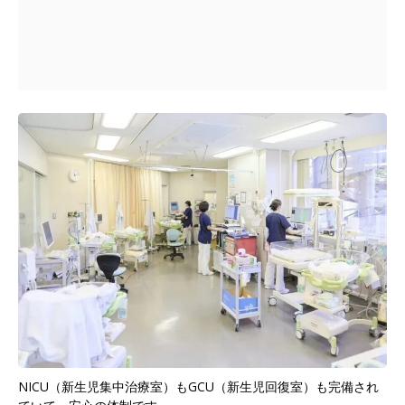
NICU（新生児集中治療室）もGCU（新生児回復室）も完備され