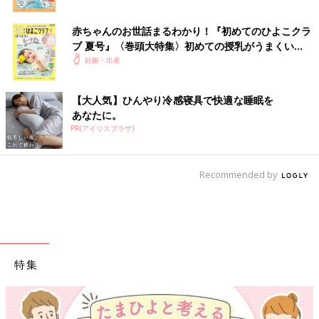
赤ちゃんのお世話まるわかり！『初めてのひよこクラ
ブ 夏号』〈巻頭大特集〉初めての授乳がうまくい
く！ おっぱい・ミルクの基本と夏のトラブル 解決テ
妊娠・出産
ク
【大人気】ひんやり冷感寝具で快適な睡眠を
あなたに。
PR(アイリスプラザ)
Recommended by
特集