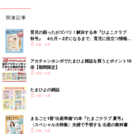
関連記事
育児の困ったがズバリ！解決する本『ひよこクラブ
秋号』 4カ月～2才になるまで、育児に役立つ情報が
いっぱい！
妊娠・出産
アカチャンホンポでたまひよ雑誌を買うとポイント10
倍【期間限定】
妊娠・出産
たまひよの雑誌
妊娠・出産
まるごと1冊“出産準備”の本『たまごクラブ 夏号』
〈スペシャル大特集〉夫婦で予習する 出産の教科書
妊娠・出産