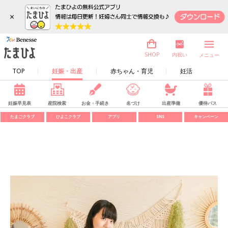
×
内祝い
SHOP
メニュー
TOP
妊娠・出産
赤ちゃん・育児
妊活
妊娠早見表
産院検索
お金・手続き
名づけ
出産準備
優待パス
たまごクラブ
ひよこクラブ
アプリ
SNS
キャンペーン