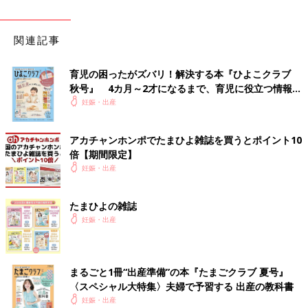
関連記事
育児の困ったがズバリ！解決する本『ひよこクラブ
秋号』 4カ月～2才になるまで、育児に役立つ情報が
いっぱい！
妊娠・出産
アカチャンホンポでたまひよ雑誌を買うとポイント10
倍【期間限定】
妊娠・出産
たまひよの雑誌
妊娠・出産
まるごと1冊“出産準備”の本『たまごクラブ 夏号』
〈スペシャル大特集〉夫婦で予習する 出産の教科書
妊娠・出産