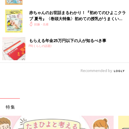
赤ちゃんのお世話まるわかり！『初めてのひよこクラ
ブ 夏号』〈巻頭大特集〉初めての授乳がうまくい
く！ おっぱい・ミルクの基本と夏のトラブル 解決テ
妊娠・出産
ク
もらえる年金25万円以下の人が知るべき事
PR(くらしの話題)
Recommended by
特集