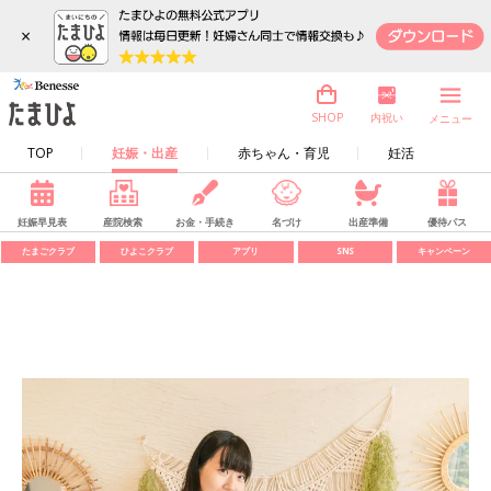
×
内祝い
SHOP
メニュー
TOP
妊娠・出産
赤ちゃん・育児
妊活
妊娠早見表
産院検索
お金・手続き
名づけ
出産準備
優待パス
たまごクラブ
ひよこクラブ
アプリ
SNS
キャンペーン