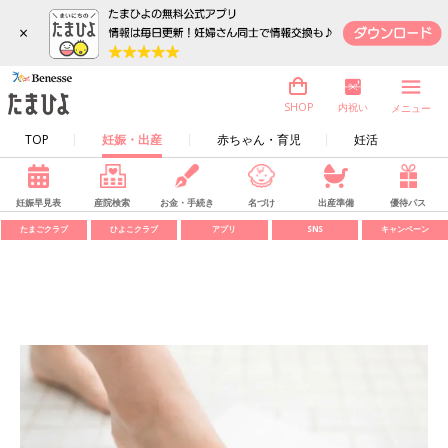
×
内祝い
SHOP
メニュー
TOP
妊娠・出産
赤ちゃん・育児
妊活
妊娠早見表
産院検索
お金・手続き
名づけ
出産準備
優待パス
たまごクラブ
ひよこクラブ
アプリ
SNS
キャンペーン