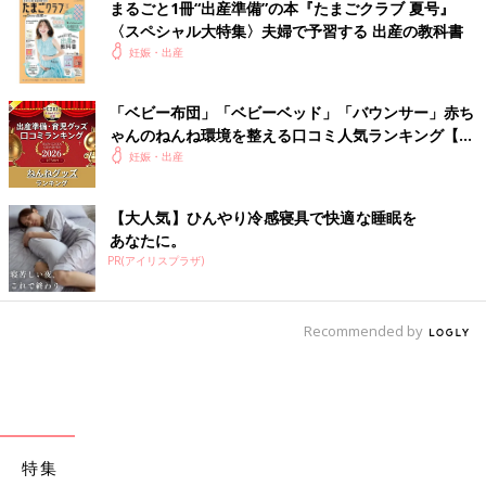
まるごと1冊“出産準備”の本『たまごクラブ 夏号』
〈スペシャル大特集〉夫婦で予習する 出産の教科書
妊娠・出産
「ベビー布団」「ベビーベッド」「バウンサー」赤ち
ゃんのねんね環境を整える口コミ人気ランキング【た
まひよ 赤ちゃんグッズ大賞2026】
妊娠・出産
【大人気】ひんやり冷感寝具で快適な睡眠を
あなたに。
PR(アイリスプラザ)
Recommended by
特集