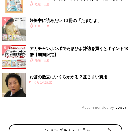
妊娠・出産
妊娠中に読みたい！3冊の「たまひよ」
妊娠・出産
アカチャンホンポでたまひよ雑誌を買うとポイント10
倍【期間限定】
妊娠・出産
お墓の撤去にいくらかかる？墓じまい費用
PR(くらしの話題)
Recommended by
ランキングをもっと見る