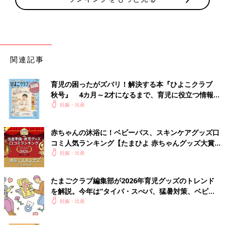
関連記事
育児の困ったがズバリ！解決する本『ひよこクラブ
秋号』 4カ月～2才になるまで、育児に役立つ情報が
いっぱい！
妊娠・出産
赤ちゃんの沐浴に！ベビーバス、スキンケアグッズ口
コミ人気ランキング【たまひよ 赤ちゃんグッズ大賞
2026】
妊娠・出産
たまごクラブ編集部が2026年育児グッズのトレンド
を解説。今年は“タイパ・スぺパ、猛暑対策、ベビー
テック”がキーワード！
妊娠・出産