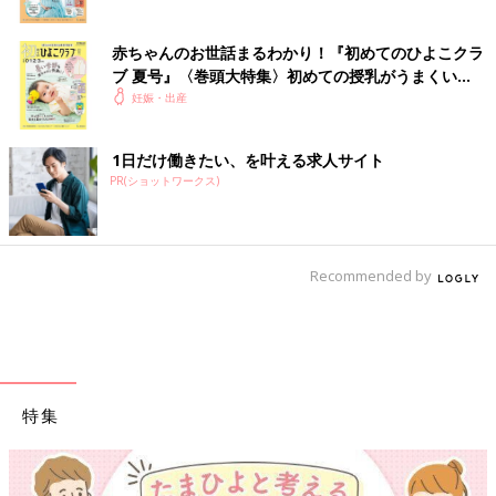
赤ちゃんのお世話まるわかり！『初めてのひよこクラ
ブ 夏号』〈巻頭大特集〉初めての授乳がうまくい
く！ おっぱい・ミルクの基本と夏のトラブル 解決テ
妊娠・出産
ク
1日だけ働きたい、を叶える求人サイト
PR(ショットワークス)
Recommended by
特集