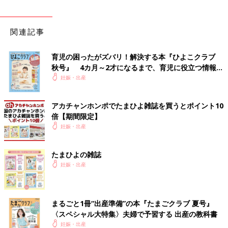
関連記事
育児の困ったがズバリ！解決する本『ひよこクラブ
秋号』 4カ月～2才になるまで、育児に役立つ情報が
いっぱい！
妊娠・出産
アカチャンホンポでたまひよ雑誌を買うとポイント10
倍【期間限定】
妊娠・出産
たまひよの雑誌
妊娠・出産
まるごと1冊“出産準備”の本『たまごクラブ 夏号』
〈スペシャル大特集〉夫婦で予習する 出産の教科書
妊娠・出産