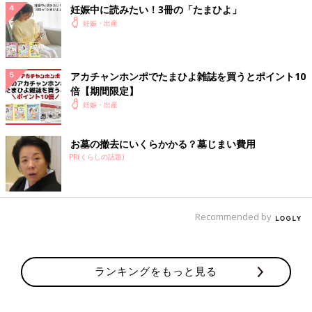
妊娠中に読みたい！3冊の「たまひよ」
妊娠・出産
アカチャンホンポでたまひよ雑誌を買うとポイント10
倍【期間限定】
妊娠・出産
お墓の撤去にいくらかかる？墓じまい費用
PR(くらしの話題)
Recommended by
ランキングをもっと見る