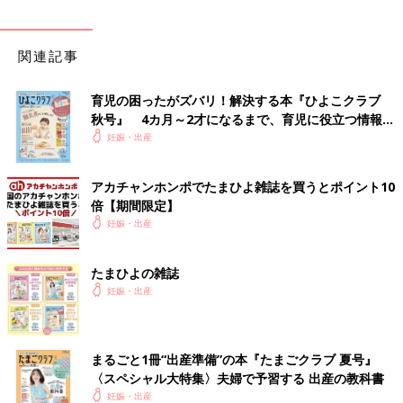
関連記事
育児の困ったがズバリ！解決する本『ひよこクラブ
秋号』 4カ月～2才になるまで、育児に役立つ情報が
いっぱい！
妊娠・出産
アカチャンホンポでたまひよ雑誌を買うとポイント10
倍【期間限定】
妊娠・出産
たまひよの雑誌
妊娠・出産
まるごと1冊“出産準備”の本『たまごクラブ 夏号』
〈スペシャル大特集〉夫婦で予習する 出産の教科書
妊娠・出産