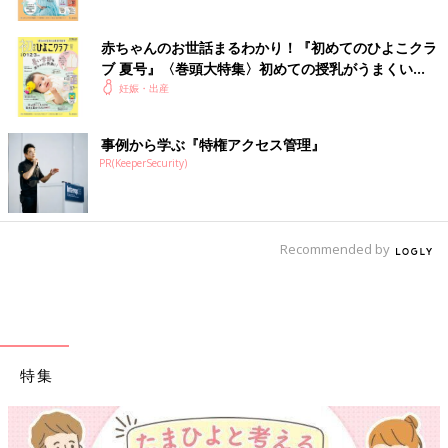
赤ちゃんのお世話まるわかり！『初めてのひよこクラ
ブ 夏号』〈巻頭大特集〉初めての授乳がうまくい
く！ おっぱい・ミルクの基本と夏のトラブル 解決テ
妊娠・出産
ク
事例から学ぶ『特権アクセス管理』
PR(KeeperSecurity)
Recommended by
特集