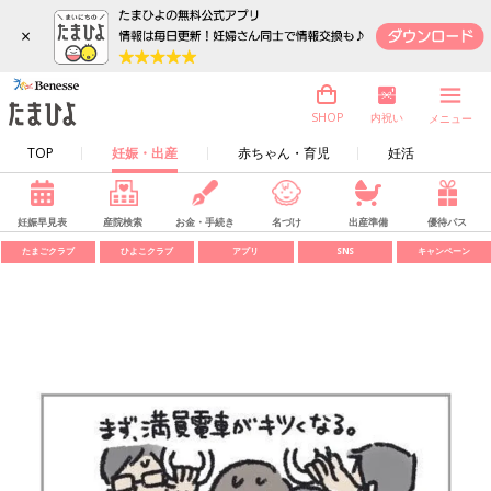
×
内祝い
SHOP
メニュー
TOP
妊娠・出産
赤ちゃん・育児
妊活
妊娠早見表
産院検索
お金・手続き
名づけ
出産準備
優待パス
たまごクラブ
ひよこクラブ
アプリ
SNS
キャンペーン