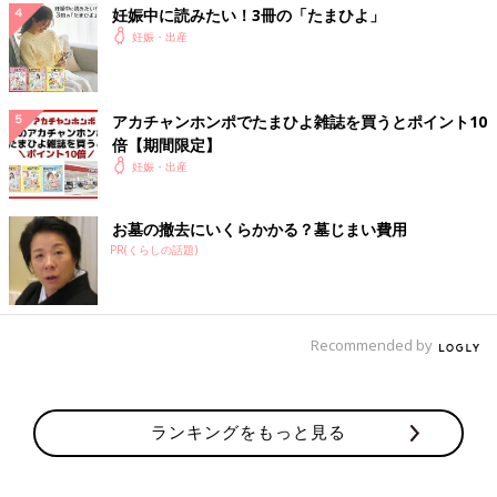
妊娠中に読みたい！3冊の「たまひよ」
妊娠・出産
アカチャンホンポでたまひよ雑誌を買うとポイント10
倍【期間限定】
妊娠・出産
お墓の撤去にいくらかかる？墓じまい費用
PR(くらしの話題)
Recommended by
ランキングをもっと見る