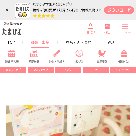
×
内祝い
SHOP
メニュー
TOP
妊娠・出産
赤ちゃん・育児
妊活
妊娠早見表
産院検索
お金・手続き
名づけ
出産準備
優待パス
たまごクラブ
ひよこクラブ
アプリ
SNS
キャンペーン