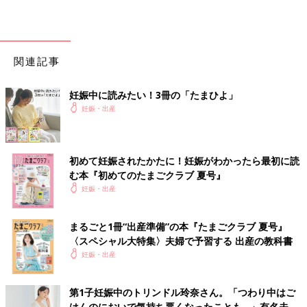
関連記事
妊娠中に読みたい！3冊の「たまひよ」
妊娠・出産
初めて妊娠されたかたに！妊娠がわかったら最初に読
む本『初めてのたまごクラブ 夏号』
妊娠・出産
まるごと1冊“出産準備”の本『たまごクラブ 夏号』
〈スペシャル大特集〉夫婦で予習する 出産の教科書
妊娠・出産
第1子妊娠中のトリンドル玲奈さん。「つわり中はご
はんのにおいで気持ち悪くなったことも…」有名夫婦