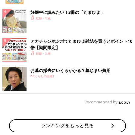
妊娠中に読みたい！3冊の「たまひよ」
妊娠・出産
アカチャンホンポでたまひよ雑誌を買うとポイント10
倍【期間限定】
妊娠・出産
お墓の撤去にいくらかかる？墓じまい費用
PR(くらしの話題)
Recommended by
ランキングをもっと見る