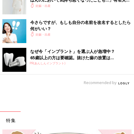
のYouTubeから学んだ夫がつわり中にしたことと
妊娠・出産
は？（たまひよ独占インタビュー後編）
今さらですが、もしも自分の名前を改名するとしたら
何がいい？
妊娠・出産
なぜ今「インプラント」を選ぶ人が急増中？
65歳以上の方は要確認。抜けた歯の放置は...
PR(あんしんインプラント)
Recommended by
特集