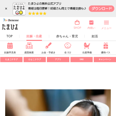
×
内祝い
SHOP
メニュー
TOP
妊娠・出産
赤ちゃん・育児
妊活
妊娠早見表
産院検索
お金・手続き
名づけ
出産準備
優待パス
たまごクラブ
ひよこクラブ
アプリ
SNS
キャンペーン