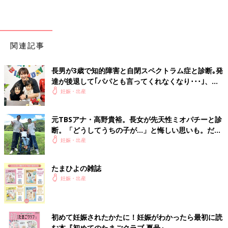
関連記事
長男が3歳で知的障害と自閉スペクトラム症と診断｡発
達が後退して｢パパとも言ってくれなくなり･･･｣、元
プロバスケ選手･岡田優介
妊娠・出産
元TBSアナ・高野貴裕。長女が先天性ミオパチーと診
断。「どうしてうちの子が…」と悔しい思いも。だか
らこそ、娘との時間を全力で楽しみたい
妊娠・出産
たまひよの雑誌
妊娠・出産
初めて妊娠されたかたに！妊娠がわかったら最初に読
む本『初めてのたまごクラブ 夏号』