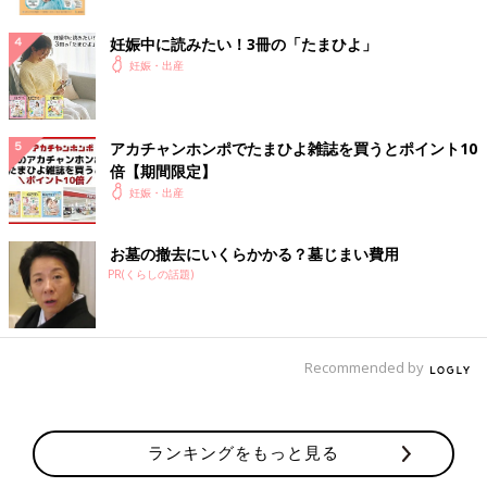
妊娠中に読みたい！3冊の「たまひよ」
妊娠・出産
アカチャンホンポでたまひよ雑誌を買うとポイント10
倍【期間限定】
妊娠・出産
お墓の撤去にいくらかかる？墓じまい費用
PR(くらしの話題)
Recommended by
ランキングをもっと見る