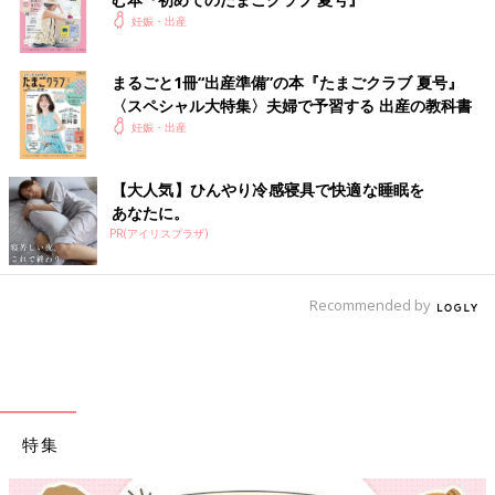
妊娠・出産
まるごと1冊“出産準備”の本『たまごクラブ 夏号』
〈スペシャル大特集〉夫婦で予習する 出産の教科書
妊娠・出産
【大人気】ひんやり冷感寝具で快適な睡眠を
あなたに。
PR(アイリスプラザ)
Recommended by
特集