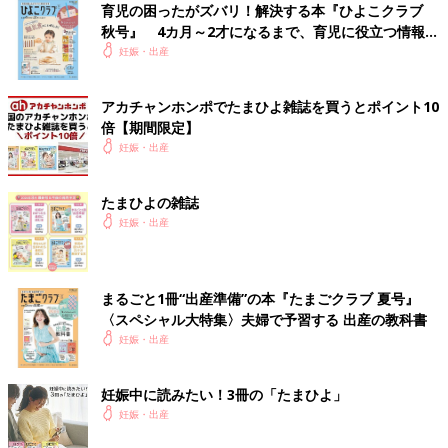
育児の困ったがズバリ！解決する本『ひよこクラブ
秋号』 4カ月～2才になるまで、育児に役立つ情報が
いっぱい！
妊娠・出産
アカチャンホンポでたまひよ雑誌を買うとポイント10
倍【期間限定】
妊娠・出産
たまひよの雑誌
妊娠・出産
まるごと1冊“出産準備”の本『たまごクラブ 夏号』
〈スペシャル大特集〉夫婦で予習する 出産の教科書
妊娠・出産
妊娠中に読みたい！3冊の「たまひよ」
妊娠・出産