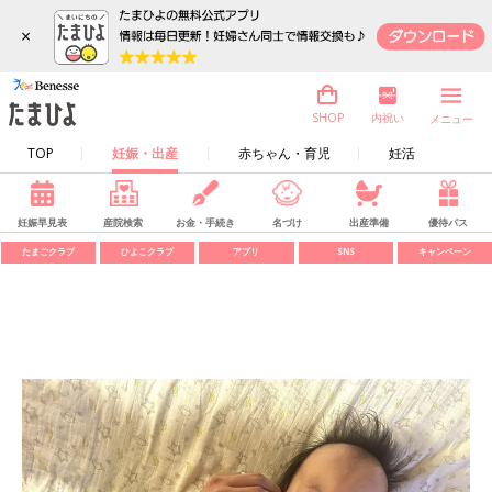
×
内祝い
SHOP
メニュー
TOP
妊娠・出産
赤ちゃん・育児
妊活
妊娠早見表
産院検索
お金・手続き
名づけ
出産準備
優待パス
たまごクラブ
ひよこクラブ
アプリ
SNS
キャンペーン