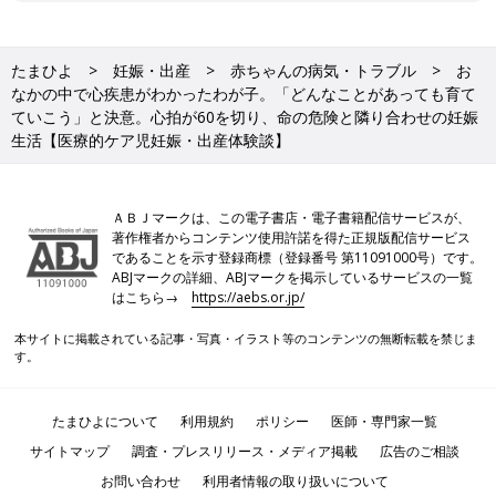
たまひよ
妊娠・出産
赤ちゃんの病気・トラブル
お
なかの中で心疾患がわかったわが子。「どんなことがあっても育て
ていこう」と決意。心拍が60を切り、命の危険と隣り合わせの妊娠
生活【医療的ケア児妊娠・出産体験談】
ＡＢＪマークは、この電子書店・電子書籍配信サービスが、
著作権者からコンテンツ使用許諾を得た正規版配信サービス
であることを示す登録商標（登録番号 第11091000号）です。
ABJマークの詳細、ABJマークを掲示しているサービスの一覧
はこちら→
https://aebs.or.jp/
本サイトに掲載されている記事・写真・イラスト等のコンテンツの無断転載を禁じま
す。
たまひよについて
利用規約
ポリシー
医師・専門家一覧
サイトマップ
調査・プレスリリース・メディア掲載
広告のご相談
お問い合わせ
利用者情報の取り扱いについて