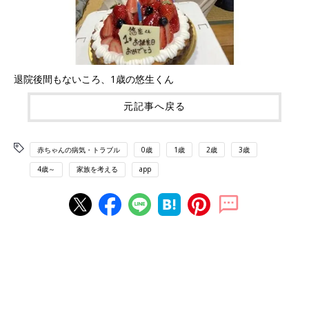
退院後間もないころ、1歳の悠生くん
元記事へ戻る
赤ちゃんの病気・トラブル
0歳
1歳
2歳
3歳
4歳～
家族を考える
app