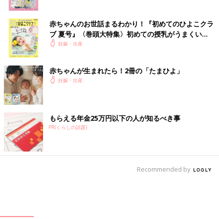
赤ちゃんのお世話まるわかり！『初めてのひよこクラ
ブ 夏号』〈巻頭大特集〉初めての授乳がうまくい
く！ おっぱい・ミルクの基本と夏のトラブル 解決テ
妊娠・出産
ク
赤ちゃんが生まれたら！2冊の「たまひよ」
妊娠・出産
もらえる年金25万円以下の人が知るべき事
PR(くらしの話題)
Recommended by