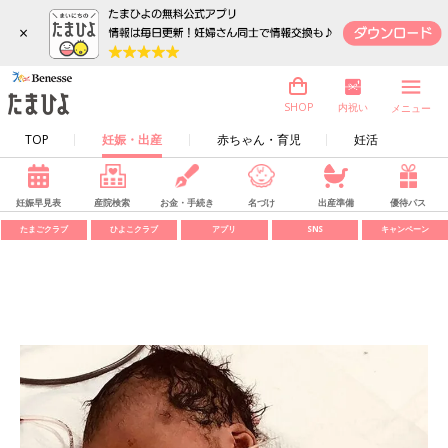
×
内祝い
SHOP
メニュー
TOP
妊娠・出産
赤ちゃん・育児
妊活
妊娠早見表
産院検索
お金・手続き
名づけ
出産準備
優待パス
たまごクラブ
ひよこクラブ
アプリ
SNS
キャンペーン