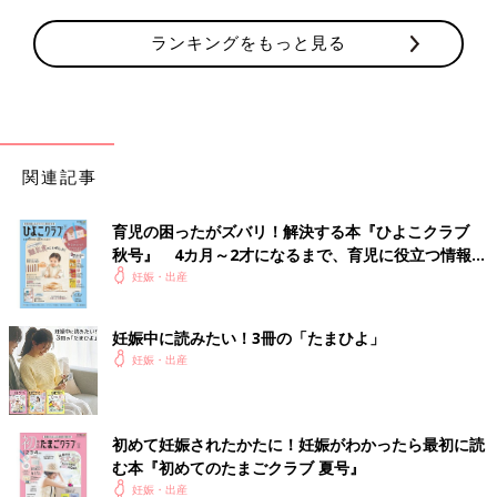
ランキングをもっと見る
関連記事
育児の困ったがズバリ！解決する本『ひよこクラブ
秋号』 4カ月～2才になるまで、育児に役立つ情報が
いっぱい！
妊娠・出産
妊娠中に読みたい！3冊の「たまひよ」
妊娠・出産
初めて妊娠されたかたに！妊娠がわかったら最初に読
む本『初めてのたまごクラブ 夏号』
妊娠・出産