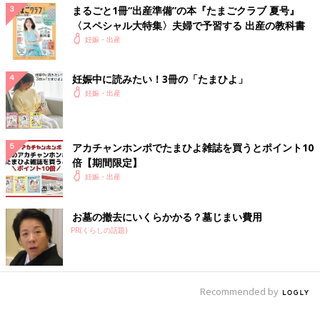
まるごと1冊“出産準備”の本『たまごクラブ 夏号』
〈スペシャル大特集〉夫婦で予習する 出産の教科書
妊娠・出産
妊娠中に読みたい！3冊の「たまひよ」
妊娠・出産
アカチャンホンポでたまひよ雑誌を買うとポイント10
倍【期間限定】
妊娠・出産
お墓の撤去にいくらかかる？墓じまい費用
PR(くらしの話題)
Recommended by