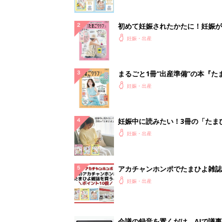
初めて妊娠されたかたに！妊娠が
ったら最初に読む本『初めてのた
妊娠・出産
クラブ 夏号』
まるごと1冊“出産準備”の本『た
クラブ 夏号』〈スペシャル大特
妊娠・出産
夫婦で予習する 出産の教科書
妊娠中に読みたい！3冊の「たま
よ」
妊娠・出産
アカチャンホンポでたまひよ雑誌
うとポイント10倍【期間限定】
妊娠・出産
会議の録音を置くだけ。AIで議