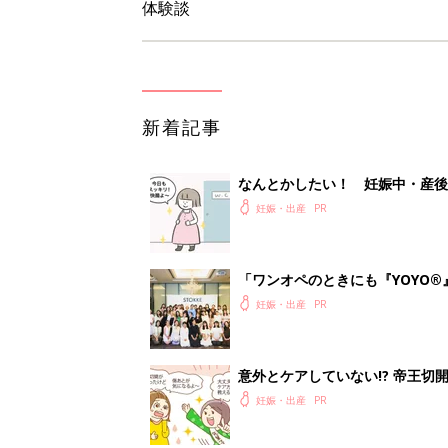
体験談
新着記事
なんとかしたい！ 妊娠中・産
妊娠・出産
「ワンオペのときにも『YOYO®
会に登場。「YOYO®」を愛用し
妊娠・出産
意外とケアしていない!? 帝王
妊娠・出産