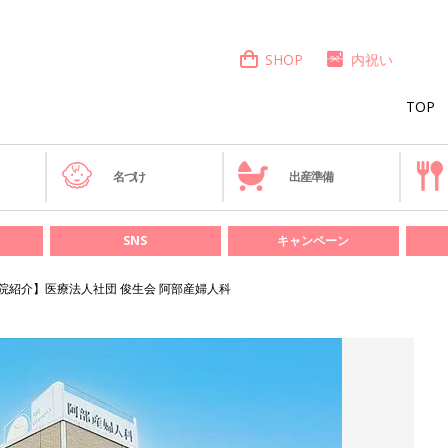
SHOP
内祝い
TOP
き
名づけ
出産準備
SNS
キャンペーン
院紹介】医療法人社団 俊生会 阿部産婦人科