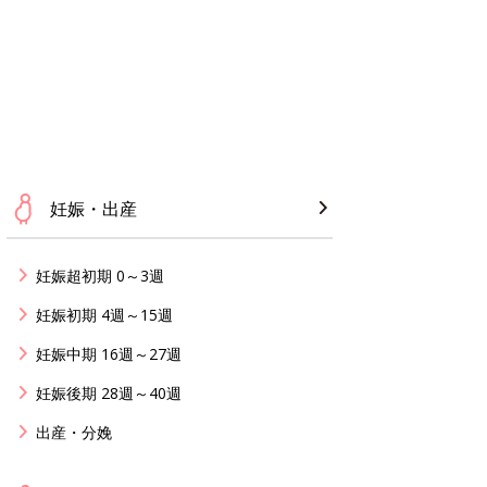
妊娠・出産
妊娠超初期 0～3週
妊娠初期 4週～15週
妊娠中期 16週～27週
妊娠後期 28週～40週
出産・分娩