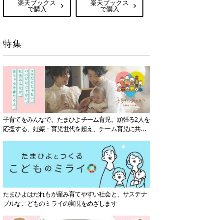
楽天ブックス
楽天ブックス
で購入
で購入
特集
子育てをみんなで。たまひよチーム育児。頑張る2人を
応援する、妊娠・育児世代を超え、チーム育児に共感
する社会を目指していきます。
たまひよはだれもが産み育てやすい社会と、サステナ
ブルなこどものミライの実現をめざします