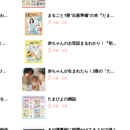
わか
まるごと1冊“出産準備”の本『たまご
まご
クラブ 夏号』〈スペシャル大特集〉
妊娠・出産
夫婦で予習する 出産の教科書
まご
赤ちゃんのお世話まるわかり！『初め
集〉
てのひよこクラブ 夏号』〈巻頭大特
妊娠・出産
集〉初めての授乳がうまくいく！ お
っぱい・ミルクの基本と夏のトラブル
解決テク
ひ
赤ちゃんが生まれたら！2冊の「たま
ひよ」
妊娠・出産
を買
たまひよの雑誌
妊娠・出産
事録作
まだ議事録に時間かけてる？AIで速く