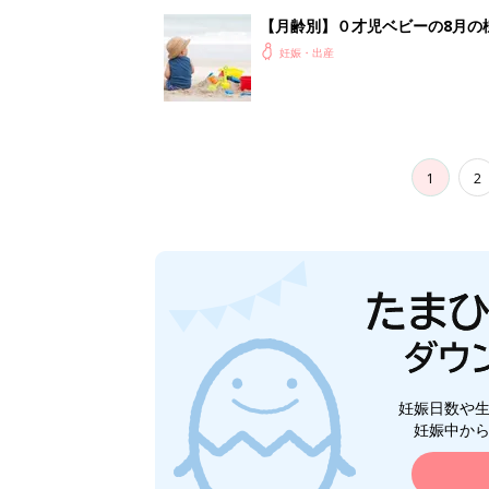
【月齢別】０才児ベビーの8月の
妊娠・出産
1
2
妊娠日数や
妊娠中か