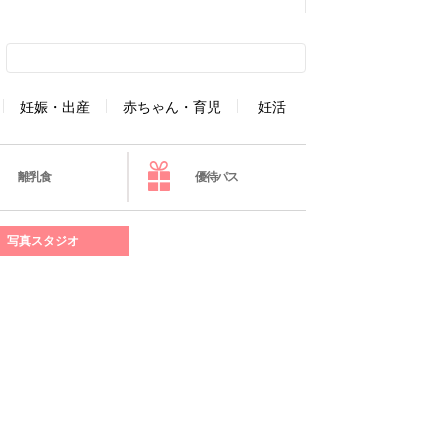
妊娠・出産
赤ちゃん・育児
妊活
離乳食
優待パス
写真スタジオ