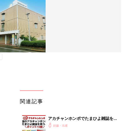
関連記事
アカチャンホンポでたまひよ雑誌を買
うとポイント10倍【期間限定】
妊娠・出産