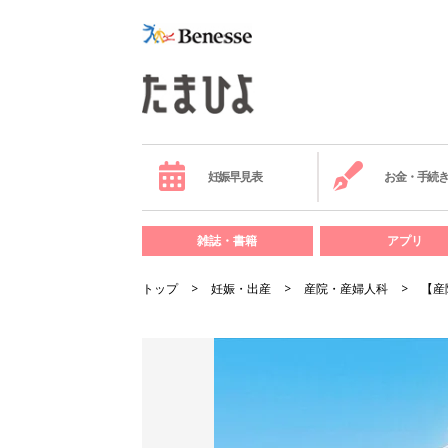
妊娠早見表
お金・手続
雑誌・書籍
アプリ
トップ
妊娠・出産
産院・産婦人科
【産