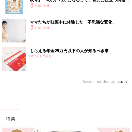
いっぱい！
妊娠・出産
ママたちが妊娠中に体験した「不思議な変化」
妊娠・出産
もらえる年金25万円以下の人が知るべき事
PR(くらしの話題)
Recommended by
特集