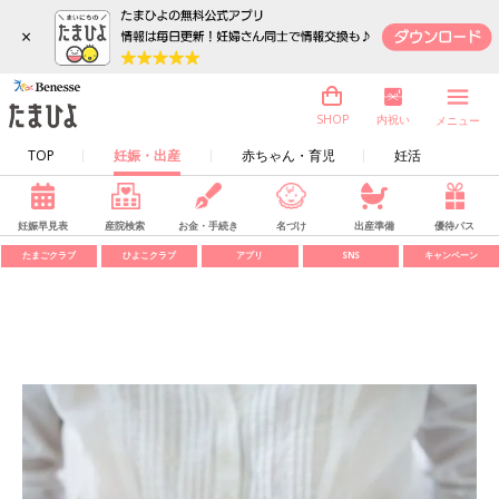
×
内祝い
SHOP
メニュー
TOP
妊娠・出産
赤ちゃん・育児
妊活
妊娠早見表
産院検索
お金・手続き
名づけ
出産準備
優待パス
たまごクラブ
ひよこクラブ
アプリ
SNS
キャンペーン