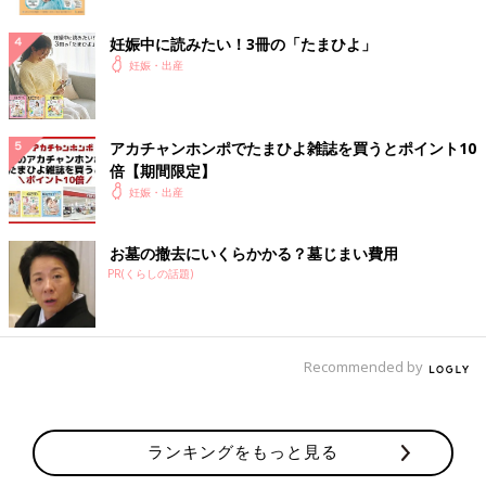
妊娠中に読みたい！3冊の「たまひよ」
妊娠・出産
アカチャンホンポでたまひよ雑誌を買うとポイント10
倍【期間限定】
妊娠・出産
お墓の撤去にいくらかかる？墓じまい費用
PR(くらしの話題)
Recommended by
ランキングをもっと見る