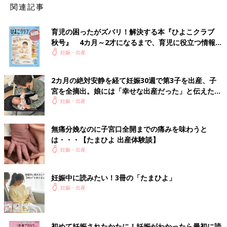
関連記事
育児の困ったがズバリ！解決する本『ひよこクラブ
秋号』 4カ月～2才になるまで、育児に役立つ情報が
いっぱい！
妊娠・出産
2カ月の絶対安静を経て妊娠30週で第3子を出産、子
宮を全摘出。娘には「幸せな出産だった」と伝えたい
【極低出生体重児】
妊娠・出産
無痛分娩なのに子宮口全開までの痛みを味わうと
は・・・【たまひよ 出産体験談】
妊娠・出産
妊娠中に読みたい！3冊の「たまひよ」
妊娠・出産
初めて妊娠されたかたに！妊娠がわかったら最初に読