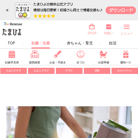
×
内祝い
SHOP
メニュー
TOP
妊娠・出産
赤ちゃん・育児
妊活
妊娠早見表
産院検索
お金・手続き
名づけ
出産準備
優待パス
たまごクラブ
ひよこクラブ
アプリ
SNS
キャンペーン