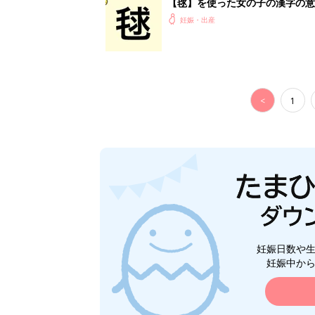
【毬】を使った女の子の漢字の意
妊娠・出産
<
1
妊娠日数や
妊娠中か