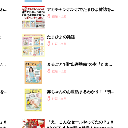
わか
アカチャンホンポでたまひよ雑誌を買
まご
うとポイント10倍【期間限定】
妊娠・出産
まご
たまひよの雑誌
集〉
妊娠・出産
ひ
まるごと1冊“出産準備”の本『たまご
クラブ 夏号』〈スペシャル大特集〉
妊娠・出産
夫婦で予習する 出産の教科書
を買
赤ちゃんのお世話まるわかり！『初め
てのひよこクラブ 夏号』〈巻頭大特
妊娠・出産
集〉初めての授乳がうまくいく！ お
っぱい・ミルクの基本と夏のトラブル
解決テク
」8
「え、こんなセールやってたの？」8
nの
0％OFF以上が続々登場！Amazonの