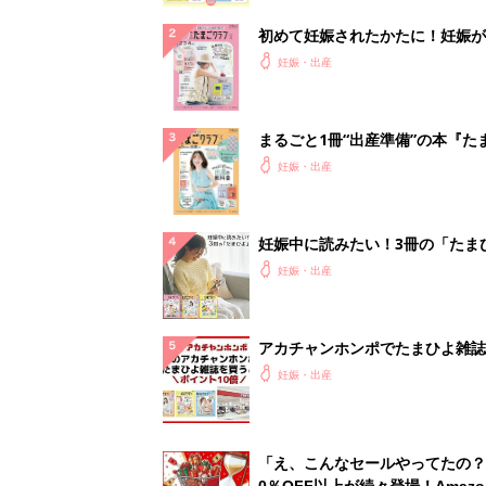
初めて妊娠されたかたに！妊娠が
ったら最初に読む本『初めてのた
妊娠・出産
クラブ 夏号』
まるごと1冊“出産準備”の本『た
クラブ 夏号』〈スペシャル大特
妊娠・出産
夫婦で予習する 出産の教科書
妊娠中に読みたい！3冊の「たま
よ」
妊娠・出産
アカチャンホンポでたまひよ雑誌
うとポイント10倍【期間限定】
妊娠・出産
「え、こんなセールやってたの？
0％OFF以上が続々登場！Amazo