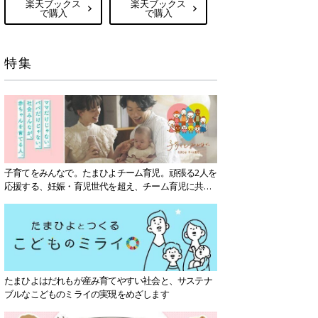
楽天ブックス
楽天ブックス
で購入
で購入
特集
子育てをみんなで。たまひよチーム育児。頑張る2人を
応援する、妊娠・育児世代を超え、チーム育児に共感
する社会を目指していきます。
たまひよはだれもが産み育てやすい社会と、サステナ
ブルなこどものミライの実現をめざします