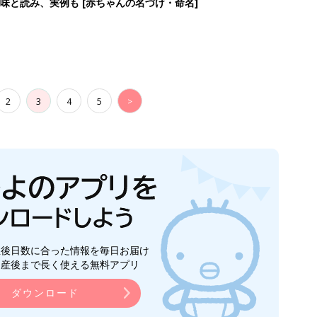
味と読み、実例も [赤ちゃんの名づけ・命名]
2
3
4
5
>
生後日数に合った情報を毎日お届け
ら産後まで長く使える無料アプリ
ダウンロード