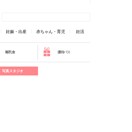
妊娠・出産
赤ちゃん・育児
妊活
離乳食
優待パス
写真スタジオ