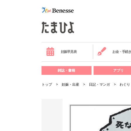
妊娠早見表
お金・手続
雑誌・書籍
アプリ
トップ
妊娠・出産
日記・マンガ
わぐり