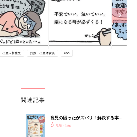
出産～新生児
妊娠・出産体験談
app
関連記事
育児の困ったがズバリ！解決する本
『ひよこクラブ 秋号』 4カ月～2才
妊娠・出産
になるまで、育児に役立つ情報がいっ
ぱい！