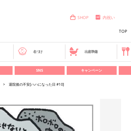
SHOP
内祝い
TOP
き
名づけ
出産準備
SNS
キャンペーン
退院後の不安[ハハになった日 #10]