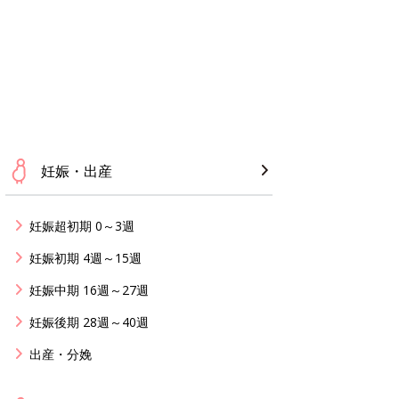
妊娠・出産
妊娠超初期 0～3週
妊娠初期 4週～15週
妊娠中期 16週～27週
妊娠後期 28週～40週
出産・分娩