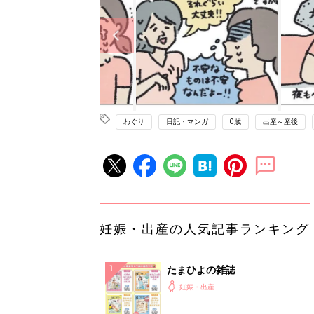
わぐり
日記・マンガ
0歳
出産～産後
妊娠・出産の人気記事ランキング
たまひよの雑誌
妊娠・出産