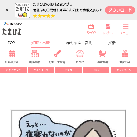
×
内祝い
SHOP
メニュー
TOP
妊娠・出産
赤ちゃん・育児
妊活
妊娠早見表
産院検索
お金・手続き
名づけ
出産準備
優待パス
たまごクラブ
ひよこクラブ
アプリ
SNS
キャンペーン