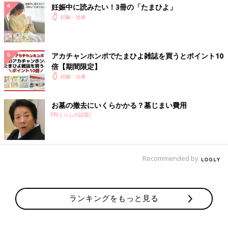
妊娠中に読みたい！3冊の「たまひよ」
妊娠・出産
アカチャンホンポでたまひよ雑誌を買うとポイント10
倍【期間限定】
妊娠・出産
お墓の撤去にいくらかかる？墓じまい費用
PR(くらしの話題)
Recommended by
ランキングをもっと見る