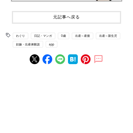
元記事へ戻る
わぐり
日記・マンガ
0歳
出産～産後
出産～新生児
妊娠・出産体験談
app