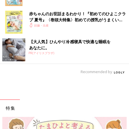
赤ちゃんのお世話まるわかり！『初めてのひよこクラ
ブ 夏号』〈巻頭大特集〉初めての授乳がうまくい
く！ おっぱい・ミルクの基本と夏のトラブル 解決テ
妊娠・出産
ク
【大人気】ひんやり冷感寝具で快適な睡眠を
あなたに。
PR(アイリスプラザ)
Recommended by
特集