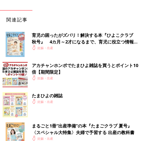
関連記事
育児の困ったがズバリ！解決する本『ひよこクラブ
秋号』 4カ月～2才になるまで、育児に役立つ情報が
いっぱい！
妊娠・出産
アカチャンホンポでたまひよ雑誌を買うとポイント10
倍【期間限定】
妊娠・出産
たまひよの雑誌
妊娠・出産
まるごと1冊“出産準備”の本『たまごクラブ 夏号』
〈スペシャル大特集〉夫婦で予習する 出産の教科書
妊娠・出産