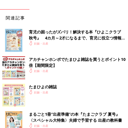
関連記事
育児の困ったがズバリ！解決する本『ひよこクラブ
秋号』 4カ月～2才になるまで、育児に役立つ情報が
いっぱい！
妊娠・出産
アカチャンホンポでたまひよ雑誌を買うとポイント10
倍【期間限定】
妊娠・出産
たまひよの雑誌
妊娠・出産
まるごと1冊“出産準備”の本『たまごクラブ 夏号』
〈スペシャル大特集〉夫婦で予習する 出産の教科書
妊娠・出産