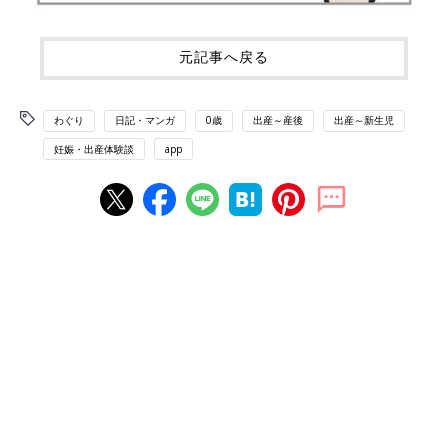
元記事へ戻る
わぐり
日記・マンガ
0歳
出産～産後
出産～新生児
妊娠・出産体験談
app