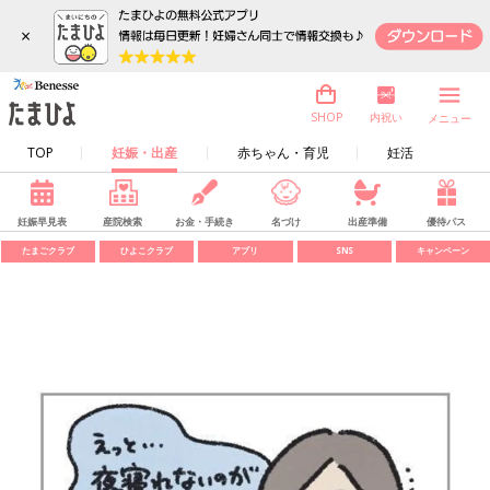
×
内祝い
SHOP
メニュー
TOP
妊娠・出産
赤ちゃん・育児
妊活
妊娠早見表
産院検索
お金・手続き
名づけ
出産準備
優待パス
たまごクラブ
ひよこクラブ
アプリ
SNS
キャンペーン