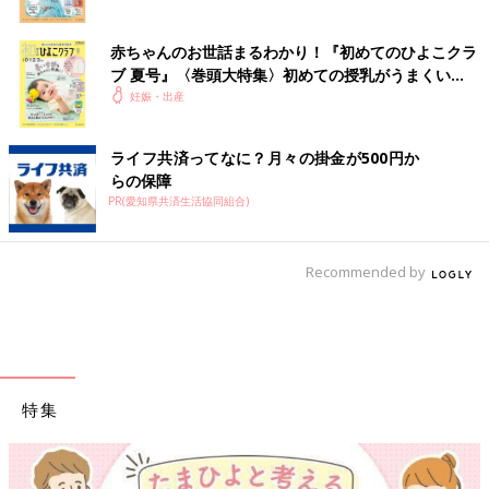
赤ちゃんのお世話まるわかり！『初めてのひよこクラ
ブ 夏号』〈巻頭大特集〉初めての授乳がうまくい
く！ おっぱい・ミルクの基本と夏のトラブル 解決テ
妊娠・出産
ク
ライフ共済ってなに？月々の掛金が500円か
らの保障
PR(愛知県共済生活協同組合)
Recommended by
特集