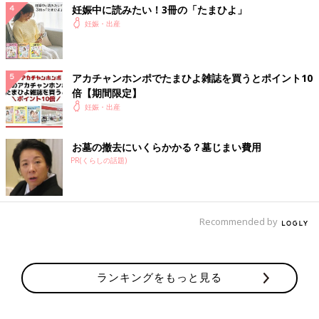
妊娠中に読みたい！3冊の「たまひよ」
妊娠・出産
アカチャンホンポでたまひよ雑誌を買うとポイント10
倍【期間限定】
妊娠・出産
お墓の撤去にいくらかかる？墓じまい費用
PR(くらしの話題)
Recommended by
ランキングをもっと見る