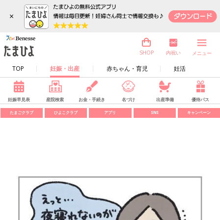
×
内祝い
SHOP
メニュー
TOP
妊娠・出産
赤ちゃん・育児
妊活
妊娠早見表
産院検索
お金・手続き
名づけ
出産準備
優待パス
たまごクラブ
ひよこクラブ
アプリ
SNS
キャンペーン