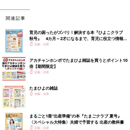
関連記事
育児の困ったがズバリ！解決する本『ひよこクラブ
秋号』 4カ月～2才になるまで、育児に役立つ情報が
いっぱい！
妊娠・出産
アカチャンホンポでたまひよ雑誌を買うとポイント10
倍【期間限定】
妊娠・出産
たまひよの雑誌
妊娠・出産
まるごと1冊“出産準備”の本『たまごクラブ 夏号』
〈スペシャル大特集〉夫婦で予習する 出産の教科書
妊娠・出産