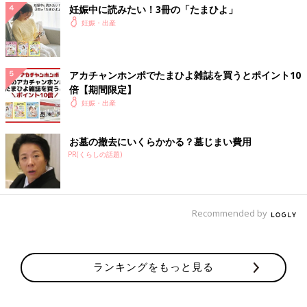
妊娠中に読みたい！3冊の「たまひよ」
妊娠・出産
アカチャンホンポでたまひよ雑誌を買うとポイント10
倍【期間限定】
妊娠・出産
お墓の撤去にいくらかかる？墓じまい費用
PR(くらしの話題)
Recommended by
ランキングをもっと見る