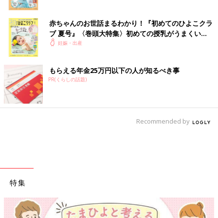
赤ちゃんのお世話まるわかり！『初めてのひよこクラ
ブ 夏号』〈巻頭大特集〉初めての授乳がうまくい
く！ おっぱい・ミルクの基本と夏のトラブル 解決テ
妊娠・出産
ク
もらえる年金25万円以下の人が知るべき事
PR(くらしの話題)
Recommended by
特集