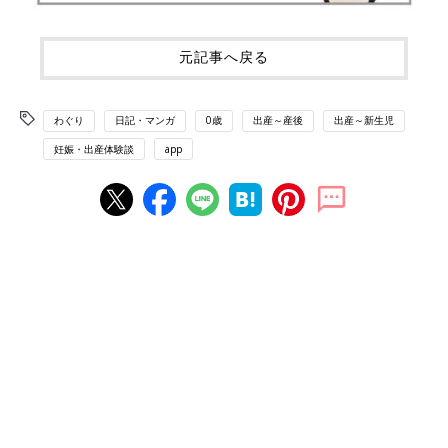
元記事へ戻る
わぐり
日記・マンガ
0歳
出産～産後
出産～新生児
妊娠・出産体験談
app