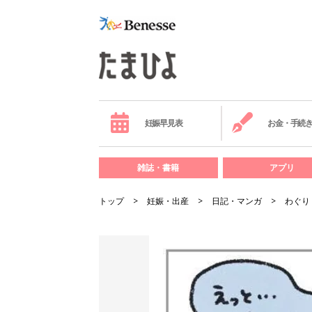
妊娠早見表
お金・手続
雑誌・書籍
アプリ
トップ
妊娠・出産
日記・マンガ
わぐり