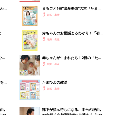
わか
まるごと1冊“出産準備”の本『たまご
まご
クラブ 夏号』〈スペシャル大特集〉
妊娠・出産
夫婦で予習する 出産の教科書
まご
赤ちゃんのお世話まるわかり！『初め
集〉
てのひよこクラブ 夏号』〈巻頭大特
妊娠・出産
集〉初めての授乳がうまくいく！ お
っぱい・ミルクの基本と夏のトラブル
解決テク
ひ
赤ちゃんが生まれたら！2冊の「たま
ひよ」
妊娠・出産
を買
たまひよの雑誌
妊娠・出産
由。
部下が指示待ちになる、本当の理由。
3つ
23年続く自律型組織に共通する「3つ