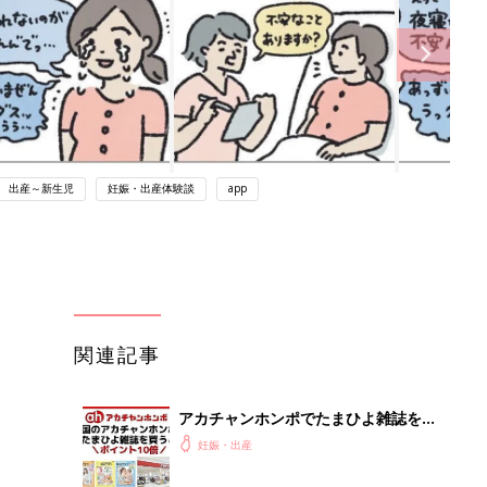
出産～新生児
妊娠・出産体験談
app
関連記事
アカチャンホンポでたまひよ雑誌を買
うとポイント10倍【期間限定】
妊娠・出産