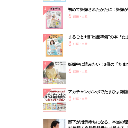
初めて妊娠されたかたに！妊娠が
ったら最初に読む本『初めてのた
妊娠・出産
クラブ 夏号』
まるごと1冊“出産準備”の本『た
クラブ 夏号』〈スペシャル大特
妊娠・出産
夫婦で予習する 出産の教科書
妊娠中に読みたい！3冊の「たま
よ」
妊娠・出産
アカチャンホンポでたまひよ雑誌
うとポイント10倍【期間限定】
妊娠・出産
部下が指示待ちになる、本当の理
23年続く自律型組織に共通する「