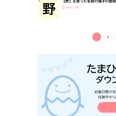
【野】を使った名前の漢字の意味
妊娠・出産
<
3
妊娠日数や
妊娠中か