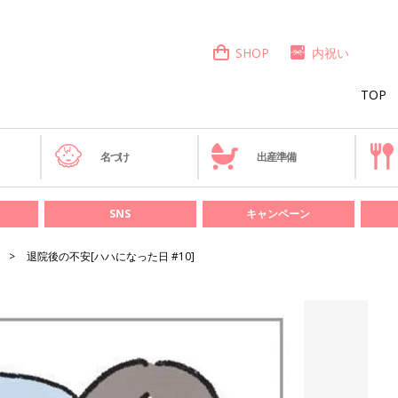
SHOP
内祝い
TOP
き
名づけ
出産準備
SNS
キャンペーン
退院後の不安[ハハになった日 #10]