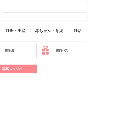
妊娠・出産
赤ちゃん・育児
妊活
離乳食
優待パス
写真スタジオ