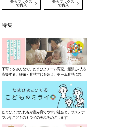
楽天ブックス
楽天ブックス
で購入
で購入
特集
子育てをみんなで。たまひよチーム育児。頑張る2人を
応援する、妊娠・育児世代を超え、チーム育児に共感
する社会を目指していきます。
たまひよはだれもが産み育てやすい社会と、サステナ
ブルなこどものミライの実現をめざします