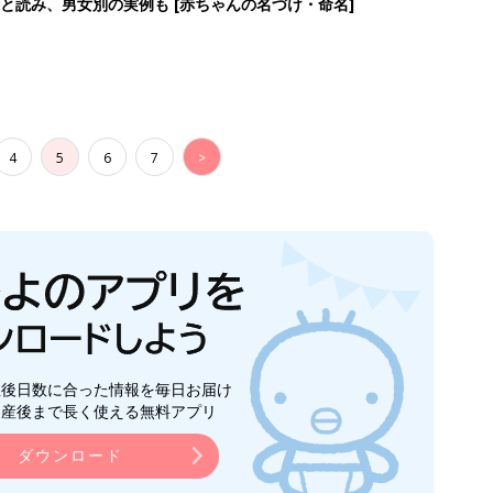
と読み、男女別の実例も [赤ちゃんの名づけ・命名]
4
5
6
7
>
生後日数に合った情報を毎日お届け
ら産後まで長く使える無料アプリ
ダウンロード