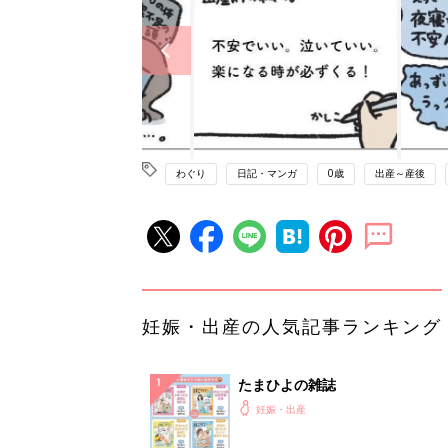
わぐり
日記・マンガ
0歳
出産～産後
妊娠・出産の人気記事ランキング
たまひよの雑誌
妊娠・出産