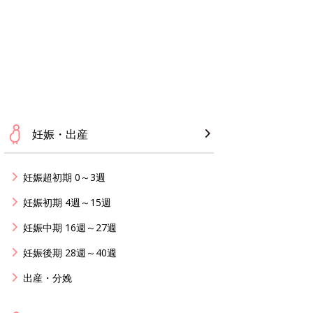
妊娠・出産
妊娠超初期 0～3週
妊娠初期 4週～15週
妊娠中期 16週～27週
妊娠後期 28週～40週
出産・分娩