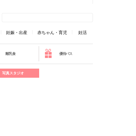
妊娠・出産
赤ちゃん・育児
妊活
離乳食
優待パス
写真スタジオ