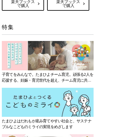
楽天ブックス
楽天ブックス
で購入
で購入
特集
子育てをみんなで。たまひよチーム育児。頑張る2人を
応援する、妊娠・育児世代を超え、チーム育児に共感
する社会を目指していきます。
たまひよはだれもが産み育てやすい社会と、サステナ
ブルなこどものミライの実現をめざします