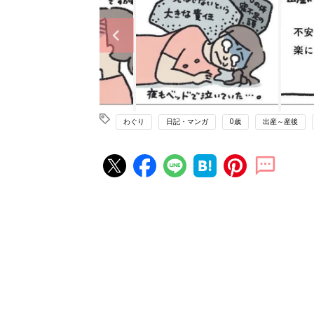
わぐり
日記・マンガ
0歳
出産～産後
妊娠・出産の人気記事ランキング
たまひよの雑誌
妊娠・出産