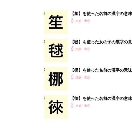
【徠】を使った名前の漢字の意味
妊娠・出産
<
1
妊娠日数や
妊娠中か