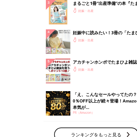
本気が...
PR（Amazon）
ランキングをもっと見る
妊娠・出産の人気テーマ
赤ちゃんの名前・名づけ
名前ランキングなど赤ちゃんの名づけに迷
ら
「まいにちのたまひよ」出産レポート
たまひよのアプリに寄せられた先輩ママの
体験談