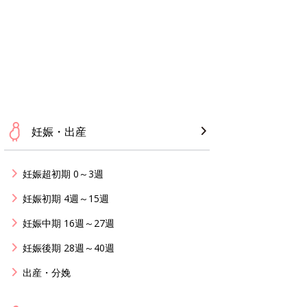
妊娠・出産
妊娠超初期 0～3週
妊娠初期 4週～15週
妊娠中期 16週～27週
妊娠後期 28週～40週
出産・分娩