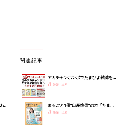
わか
まるごと1冊“出産準備”の本『たまご
まご
クラブ 夏号』〈スペシャル大特集〉
妊娠・出産
夫婦で予習する 出産の教科書
まご
赤ちゃんのお世話まるわかり！『初め
集〉
てのひよこクラブ 夏号』〈巻頭大特
妊娠・出産
集〉初めての授乳がうまくいく！ お
っぱい・ミルクの基本と夏のトラブル
解決テク
ひ
赤ちゃんが生まれたら！2冊の「たま
ひよ」
妊娠・出産
を買
たまひよの雑誌
妊娠・出産
」8
手作業はもう不要。録音をアップする
nの
だけのAI議事録