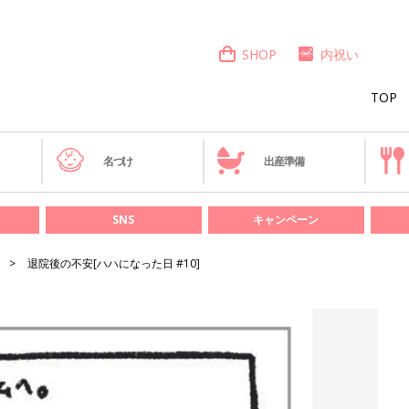
SHOP
内祝い
TOP
き
名づけ
出産準備
SNS
キャンペーン
退院後の不安[ハハになった日 #10]