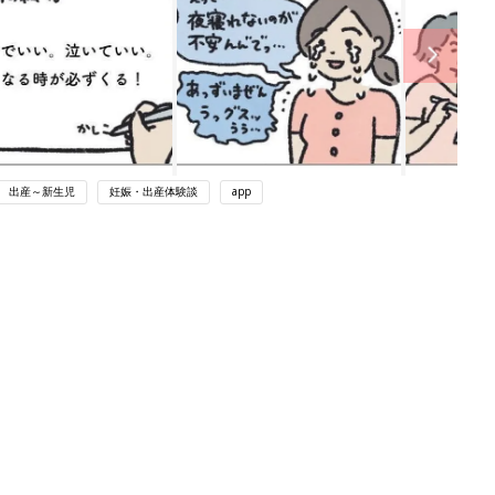
出産～新生児
妊娠・出産体験談
app
関連記事
アカチャンホンポでたまひよ雑誌を買
うとポイント10倍【期間限定】
妊娠・出産