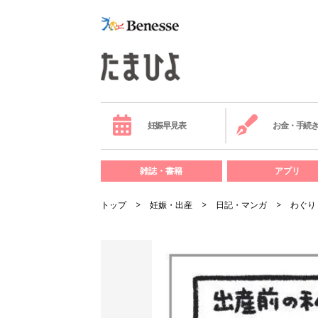
妊娠早見表
お金・手続
雑誌・書籍
アプリ
トップ
妊娠・出産
日記・マンガ
わぐり