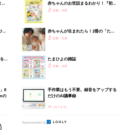
PR（カイタヨ）
Recommended by
出産予定日計算ツール
った
排卵日や最終生理日から出産予定日を計算した
り、妊活のタイミングの目安も
お金・手続き
出産
出産費用やもらえるお金・必要な手続きを知ろ
う