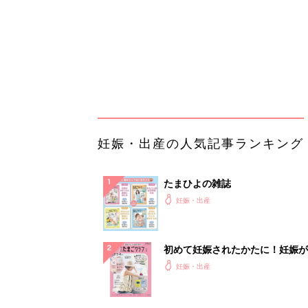
初めて妊娠されたかたに！妊娠が
ったら最初に読む本『初めてのた
妊娠・出産
クラブ 夏号』
まるごと1冊“出産準備”の本『た
クラブ 夏号』〈スペシャル大特
妊娠・出産
夫婦で予習する 出産の教科書
妊娠中に読みたい！3冊の「たま
よ」
妊娠・出産
アカチャンホンポでたまひよ雑誌
うとポイント10倍【期間限定】
妊娠・出産
「え、こんなセールやってたの？
0％OFF以上が続々登場！Amazo