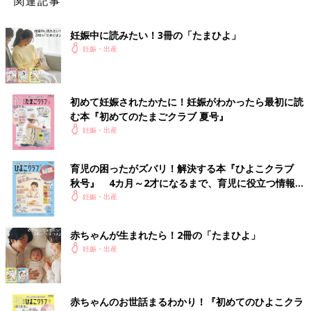
関連記事
妊娠中に読みたい！3冊の「たまひよ」
妊娠・出産
初めて妊娠されたかたに！妊娠がわかったら最初に読
む本『初めてのたまごクラブ 夏号』
妊娠・出産
育児の困ったがズバリ！解決する本『ひよこクラブ
秋号』 4カ月～2才になるまで、育児に役立つ情報が
いっぱい！
妊娠・出産
赤ちゃんが生まれたら！2冊の「たまひよ」
妊娠・出産
赤ちゃんのお世話まるわかり！『初めてのひよこクラ