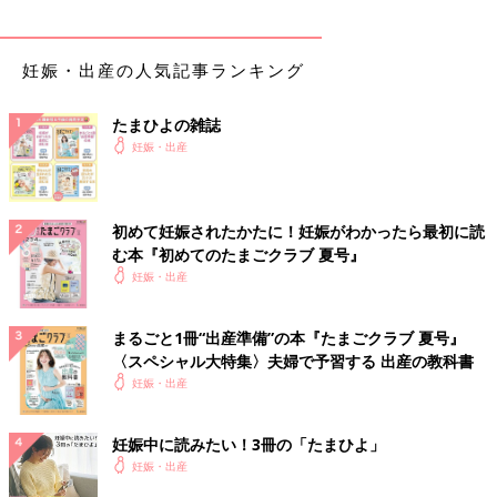
妊娠・出産の人気記事ランキング
たまひよの雑誌
妊娠・出産
初めて妊娠されたかたに！妊娠がわかったら最初に読
む本『初めてのたまごクラブ 夏号』
妊娠・出産
まるごと1冊“出産準備”の本『たまごクラブ 夏号』
〈スペシャル大特集〉夫婦で予習する 出産の教科書
妊娠・出産
妊娠中に読みたい！3冊の「たまひよ」
妊娠・出産