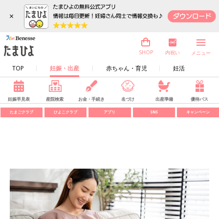
×
内祝い
SHOP
メニュー
TOP
妊娠・出産
赤ちゃん・育児
妊活
妊娠早見表
産院検索
お金・手続き
名づけ
出産準備
優待パス
たまごクラブ
ひよこクラブ
アプリ
SNS
キャンペーン