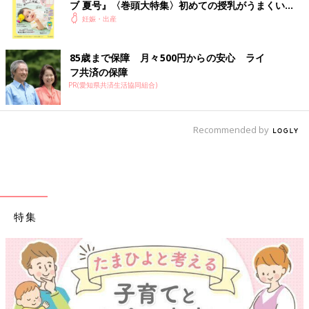
ブ 夏号』〈巻頭大特集〉初めての授乳がうまくい
く！ おっぱい・ミルクの基本と夏のトラブル 解決テ
妊娠・出産
ク
85歳まで保障 月々500円からの安心 ライ
フ共済の保障
PR(愛知県共済生活協同組合)
Recommended by
特集