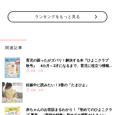
ランキングをもっと見る
関連記事
育児の困ったがズバリ！解決する本『ひよこクラブ
秋号』 4カ月～2才になるまで、育児に役立つ情報が
いっぱい！
妊娠・出産
妊娠中に読みたい！3冊の「たまひよ」
妊娠・出産
赤ちゃんのお世話まるわかり！『初めてのひよこクラ
ブ 夏号』〈巻頭大特集〉初めての授乳がうまくい