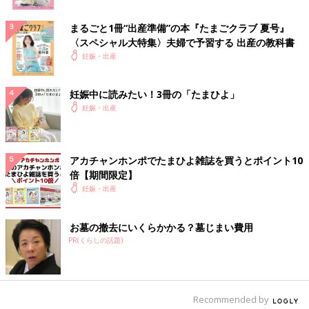
まるごと1冊“出産準備”の本『たまごクラブ 夏号』
〈スペシャル大特集〉夫婦で予習する 出産の教科書
妊娠・出産
妊娠中に読みたい！3冊の「たまひよ」
妊娠・出産
アカチャンホンポでたまひよ雑誌を買うとポイント10
倍【期間限定】
妊娠・出産
お墓の撤去にいくらかかる？墓じまい費用
PR(くらしの話題)
Recommended by