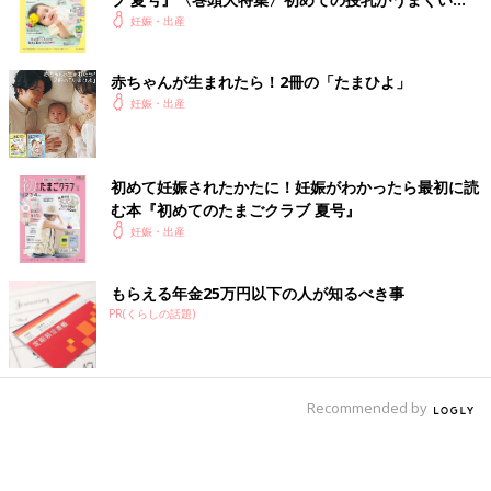
く！ おっぱい・ミルクの基本と夏のトラブル 解決テ
妊娠・出産
ク
赤ちゃんが生まれたら！2冊の「たまひよ」
妊娠・出産
初めて妊娠されたかたに！妊娠がわかったら最初に読
む本『初めてのたまごクラブ 夏号』
妊娠・出産
もらえる年金25万円以下の人が知るべき事
PR(くらしの話題)
Recommended by