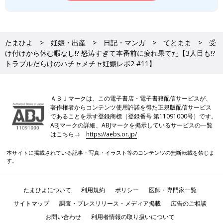
たまひよ
妊娠・出産
日記・マンガ
てとまま
受
け付けから休む暇なし!? 怒涛すぎて本番前に疲れ果てた【3人目も!?
トラブルだらけのハチャメチャ妊娠レポ2 #11】
ＡＢＪマークは、この電子書店・電子書籍配信サービスが、
著作権者からコンテンツ使用許諾を得た正規版配信サービス
であることを示す登録商標（登録番号 第11091000号）です。
ABJマークの詳細、ABJマークを掲示しているサービスの一覧
はこちら→
https://aebs.or.jp/
本サイトに掲載されている記事・写真・イラスト等のコンテンツの無断転載を禁じま
す。
たまひよについて
利用規約
ポリシー
医師・専門家一覧
サイトマップ
調査・プレスリリース・メディア掲載
広告のご相談
お問い合わせ
利用者情報の取り扱いについて