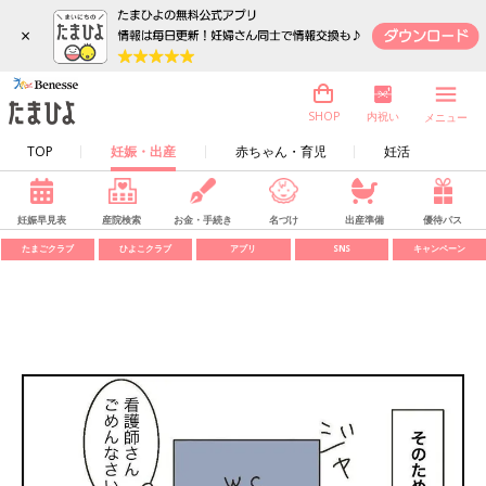
×
内祝い
SHOP
メニュー
TOP
妊娠・出産
赤ちゃん・育児
妊活
妊娠早見表
産院検索
お金・手続き
名づけ
出産準備
優待パス
たまごクラブ
ひよこクラブ
アプリ
SNS
キャンペーン