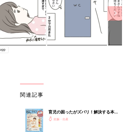
app
関連記事
育児の困ったがズバリ！解決する本
『ひよこクラブ 秋号』 4カ月～2才
妊娠・出産
になるまで、育児に役立つ情報がいっ
ぱい！