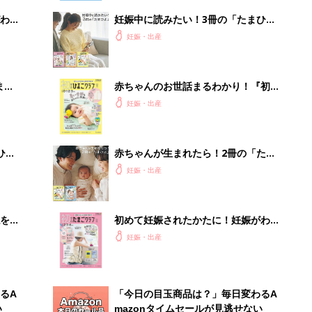
わか
妊娠中に読みたい！3冊の「たまひ
まご
よ」
妊娠・出産
まご
赤ちゃんのお世話まるわかり！『初め
集〉
てのひよこクラブ 夏号』〈巻頭大特
妊娠・出産
集〉初めての授乳がうまくいく！ お
っぱい・ミルクの基本と夏のトラブル
解決テク
ひ
赤ちゃんが生まれたら！2冊の「たま
ひよ」
妊娠・出産
を買
初めて妊娠されたかたに！妊娠がわか
ったら最初に読む本『初めてのたまご
妊娠・出産
クラブ 夏号』
るA
「今日の目玉商品は？」毎日変わるA
い
mazonタイムセールが見逃せない