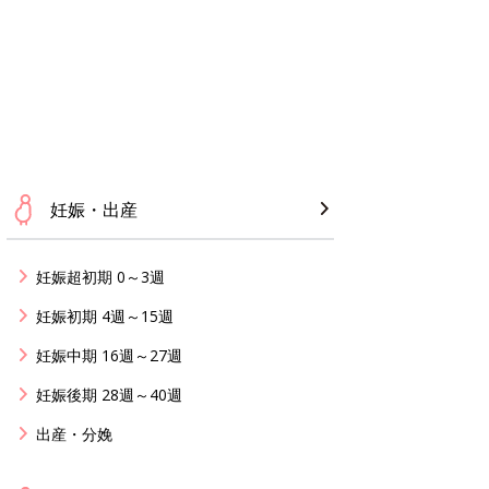
妊娠・出産
妊娠超初期 0～3週
妊娠初期 4週～15週
妊娠中期 16週～27週
妊娠後期 28週～40週
出産・分娩