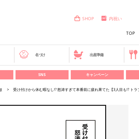
SHOP
内祝い
TOP
き
名づけ
出産準備
SNS
キャンペーン
ま
受け付けから休む暇なし!? 怒涛すぎて本番前に疲れ果てた【3人目も!? トラ