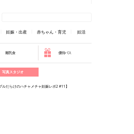
妊娠・出産
赤ちゃん・育児
妊活
離乳食
優待パス
写真スタジオ
ブルだらけのハチャメチャ妊娠レポ2 #11】