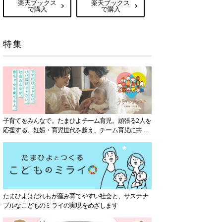
楽天ブックス
楽天ブックス
で購入
で購入
特集
子育てをみんなで。たまひよチーム育児。頑張る2人を
応援する、妊娠・育児世代を超え、チーム育児に共感
する社会を目指していきます。
たまひよはだれもが産み育てやすい社会と、サステナ
ブルなこどものミライの実現をめざします