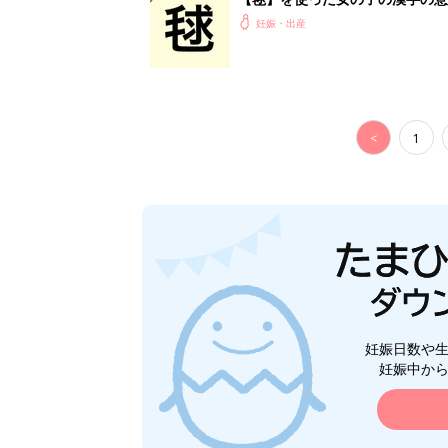
妊娠・出産
<
1
妊娠日数や
妊娠中か