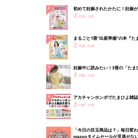
初めて妊娠されたかたに！妊娠が
ったら最初に読む本『初めてのた
妊娠・出産
クラブ 夏号』
まるごと1冊“出産準備”の本『た
クラブ 夏号』〈スペシャル大特
妊娠・出産
夫婦で予習する 出産の教科書
妊娠中に読みたい！3冊の「たま
よ」
妊娠・出産
アカチャンホンポでたまひよ雑誌
うとポイント10倍【期間限定】
妊娠・出産
「今日の目玉商品は？」毎日変わ
mazonタイムセールが見逃せな