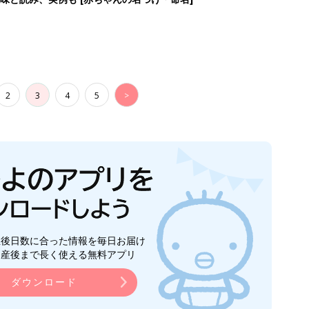
2
3
4
5
>
生後日数に合った情報を毎日お届け
ら産後まで長く使える無料アプリ
ダウンロード