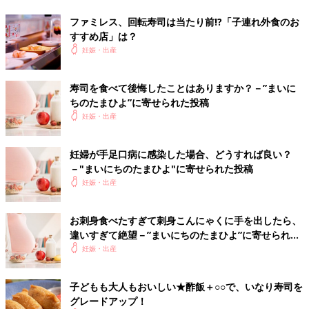
ファミレス、回転寿司は当たり前!?「子連れ外食のお
すすめ店」は？
妊娠・出産
寿司を食べて後悔したことはありますか？－”まいに
ちのたまひよ”に寄せられた投稿
妊娠・出産
妊婦が手足口病に感染した場合、どうすれば良い？
－"まいにちのたまひよ"に寄せられた投稿
妊娠・出産
お刺身食べたすぎて刺身こんにゃくに手を出したら、
違いすぎて絶望－”まいにちのたまひよ”に寄せられた
投稿
妊娠・出産
子どもも大人もおいしい★酢飯＋○○で、いなり寿司を
グレードアップ！