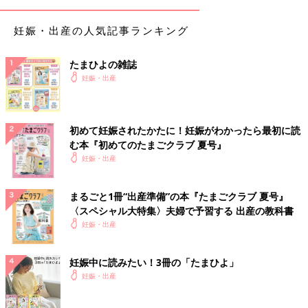
妊娠・出産の人気記事ランキング
たまひよの雑誌
妊娠・出産
初めて妊娠されたかたに！妊娠がわかったら最初に読
む本『初めてのたまごクラブ 夏号』
妊娠・出産
まるごと1冊“出産準備”の本『たまごクラブ 夏号』
〈スペシャル大特集〉夫婦で予習する 出産の教科書
妊娠・出産
妊娠中に読みたい！3冊の「たまひよ」
妊娠・出産