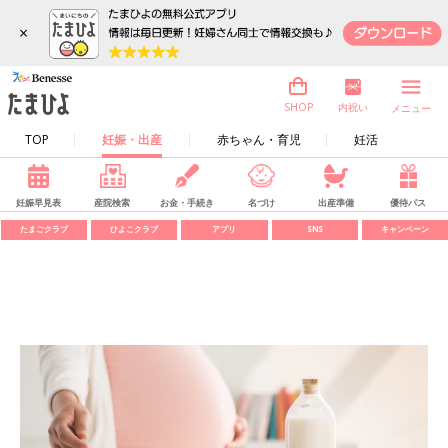
×
内祝い
SHOP
メニュー
TOP
妊娠・出産
赤ちゃん・育児
妊活
妊娠早見表
産院検索
お金・手続き
名づけ
出産準備
優待パス
たまごクラブ
ひよこクラブ
アプリ
SNS
キャンペーン