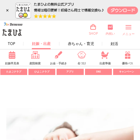
×
内祝い
SHOP
メニュー
TOP
妊娠・出産
赤ちゃん・育児
妊活
妊娠早見表
産院検索
お金・手続き
名づけ
出産準備
優待パス
たまごクラブ
ひよこクラブ
アプリ
SNS
キャンペーン