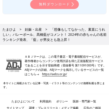
無料ダウンロード
たまひよ
妊娠・出産
「想像もしてなかった、素直にうれ
しい」バレーボール、髙橋藍がコメント！ 2024年の赤ちゃんの名前
ランキング発表、「藍」が男女とも急上昇！
ＡＢＪマークは、この電子書店・電子書籍配信サービスが、
著作権者からコンテンツ使用許諾を得た正規版配信サービス
であることを示す登録商標（登録番号 第11091000号）です。
ABJマークの詳細、ABJマークを掲示しているサービスの一覧
はこちら→
https://aebs.or.jp/
本サイトに掲載されている記事・写真・イラスト等のコンテンツの無断転載を禁じま
す。
たまひよについて
利用規約
ポリシー
医師・専門家一覧
サイトマップ
調査・プレスリリース・メディア掲載
広告のご相談