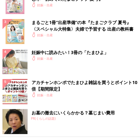
妊娠・出産
まるごと1冊“出産準備”の本『たまごクラブ 夏号』
〈スペシャル大特集〉夫婦で予習する 出産の教科書
妊娠・出産
妊娠中に読みたい！3冊の「たまひよ」
妊娠・出産
アカチャンホンポでたまひよ雑誌を買うとポイント10
倍【期間限定】
妊娠・出産
お墓の撤去にいくらかかる？墓じまい費用
PR(くらしの話題)