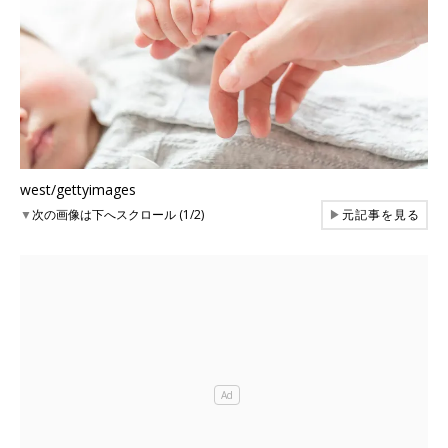
west/gettyimages
▼
次の画像は下へスクロール (1/2)
▶
元記事を見る