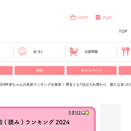
SHOP
内祝い
TOP
き
名づけ
出産準備
SNS
キャンペーン
2024年赤ちゃんの名前ランキングを発表！ 男女とも1位が入れ替わり、新たな名