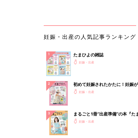
まるごと1冊“出産準備”の本『た
クラブ 夏号』〈スペシャル大特
妊娠・出産
夫婦で予習する 出産の教科書
妊娠中に読みたい！3冊の「たま
よ」
妊娠・出産
アカチャンホンポでたまひよ雑誌
うとポイント10倍【期間限定】
妊娠・出産
録音をアップロードするだけ。A
く正確に議事録作成
PR（カイタヨ）