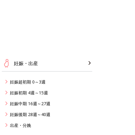
妊娠・出産
妊娠超初期 0～3週
妊娠初期 4週～15週
妊娠中期 16週～27週
妊娠後期 28週～40週
出産・分娩