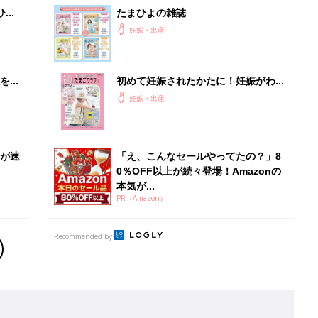
Recommended by
出産予定日計算ツール
った
排卵日や最終生理日から出産予定日を計算した
り、妊活のタイミングの目安も
お金・手続き
出産
出産費用やもらえるお金・必要な手続きを知ろ
う