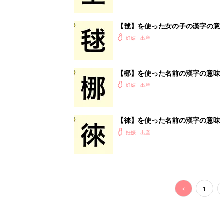
<
1
妊娠日数や
妊娠中か