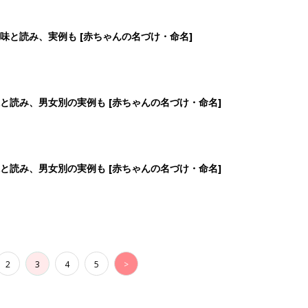
2
3
4
5
>
生後日数に合った情報を毎日お届け
ら産後まで長く使える無料アプリ
ダウンロード