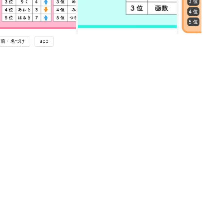
名前・名づけ
app
関連記事
アカチャンホンポでたまひよ雑誌を買
うとポイント10倍【期間限定】
妊娠・出産
わか
まるごと1冊“出産準備”の本『たまご
まご
クラブ 夏号』〈スペシャル大特集〉
妊娠・出産
夫婦で予習する 出産の教科書