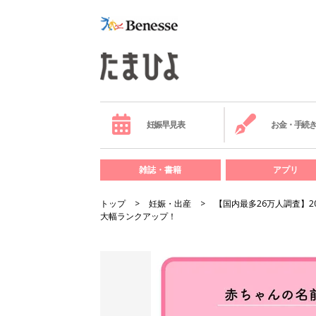
妊娠早見表
お金・手続
雑誌・書籍
アプリ
トップ
妊娠・出産
【国内最多26万人調査】
大幅ランクアップ！