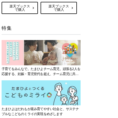
楽天ブックス
楽天ブックス
で購入
で購入
特集
子育てをみんなで。たまひよチーム育児。頑張る2人を
応援する、妊娠・育児世代を超え、チーム育児に共感
する社会を目指していきます。
たまひよはだれもが産み育てやすい社会と、サステナ
ブルなこどものミライの実現をめざします