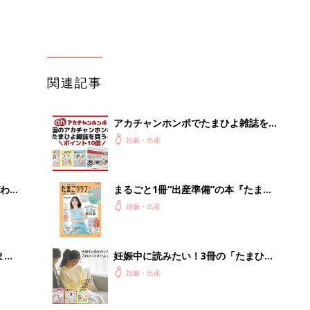
まご
妊娠中に読みたい！3冊の「たまひ
集〉
よ」
妊娠・出産
ひ
たまひよの雑誌
妊娠・出産
を買
初めて妊娠されたかたに！妊娠がわか
ったら最初に読む本『初めてのたまご
妊娠・出産
クラブ 夏号』
Iが速
「え、こんなセールやってたの？」8
0％OFF以上が続々登場！Amazonの
本気が...
PR（Amazon）