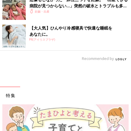
病院が見つからない…」突然の破水とトラブルも多数
経験！【体験談】
妊娠・出産
【大人気】ひんやり冷感寝具で快適な睡眠を
あなたに。
PR(アイリスプラザ)
Recommended by
特集