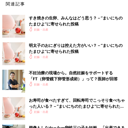
関連記事
すき焼きの生卵、みんなはどう思う？－”まいにちの
たまひよ”に寄せられた投稿
妊娠・出産
明太子のおにぎりは控えた方がいい？－”まいにちの
たまひよ”に寄せられた投稿
妊娠・出産
不妊治療の現場から。自然妊娠をサポートする
「FT（卵管鏡下卵管形成術）」って？医師が回答
妊娠・出産
お寿司が食べたすぎて、回転寿司でこっそり食べちゃ
った人いる？－”まいにちのたまひよ”に寄せられた投
稿
妊娠・出産
想像もしなかった一卵性三つ子を妊娠。「出産できる