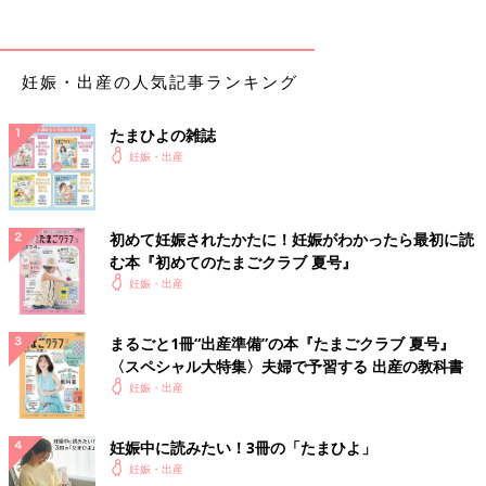
妊娠・出産の人気記事ランキング
たまひよの雑誌
妊娠・出産
初めて妊娠されたかたに！妊娠がわかったら最初に読
む本『初めてのたまごクラブ 夏号』
妊娠・出産
まるごと1冊“出産準備”の本『たまごクラブ 夏号』
〈スペシャル大特集〉夫婦で予習する 出産の教科書
妊娠・出産
妊娠中に読みたい！3冊の「たまひよ」
妊娠・出産