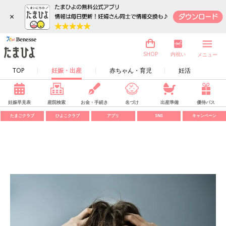
×
内祝い
SHOP
メニュー
TOP
妊娠・出産
赤ちゃん・育児
妊活
妊娠早見表
産院検索
お金・手続き
名づけ
出産準備
優待パス
たまごクラブ
ひよこクラブ
アプリ
SNS
キャンペーン